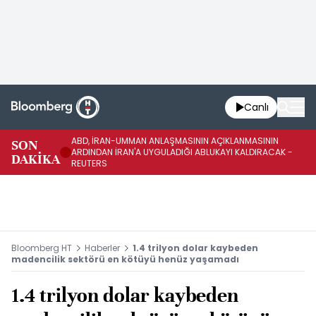
Canlı
ABD, İRAN-UMMAN ANLAŞMASININ AÇIKLANMASININ
AB
SON
ARDINDAN İRAN'A UYGULADIĞI ABLUKAYI KALDIRACAK -
GE
DAKİKA
REUTERS
UY
Bloomberg HT
Haberler
1.4 trilyon dolar kaybeden
madencilik sektörü en kötüyü henüz yaşamadı
1.4 trilyon dolar kaybeden