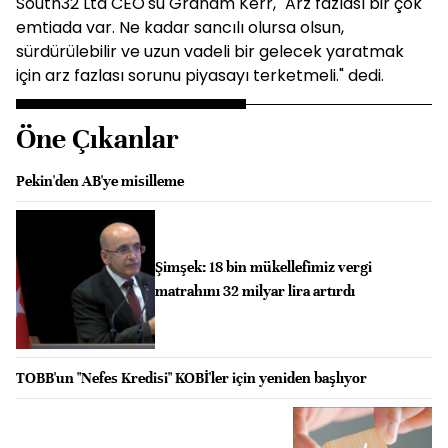
South32 Ltd CEO'su Graham Kerr, "Arz fazlası bir çok
emtiada var. Ne kadar sancılı olursa olsun,
sürdürülebilir ve uzun vadeli bir gelecek yaratmak
için arz fazlası sorunu piyasayı terketmeli." dedi.
Öne Çıkanlar
Pekin'den AB'ye misilleme
Şimşek: 18 bin mükellefimiz vergi
matrahını 32 milyar lira artırdı
TOBB'un "Nefes Kredisi" KOBİ'ler için yeniden başlıyor