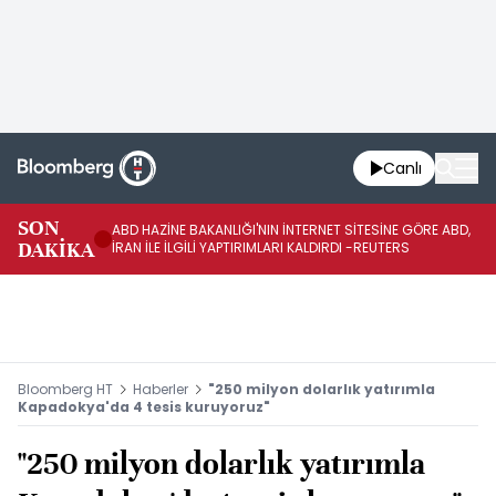
Canlı
SON
ABD HAZİNE BAKANLIĞI'NIN İNTERNET SİTESİNE GÖRE ABD,
KO
DAKİKA
İRAN İLE İLGİLİ YAPTIRIMLARI KALDIRDI -REUTERS
AÇ
Bloomberg HT
Haberler
"250 milyon dolarlık yatırımla
Kapadokya'da 4 tesis kuruyoruz"
"250 milyon dolarlık yatırımla