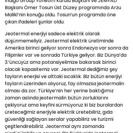
Indigo Group Yönetim Kurulu Başkanı ve JEMYAD
Başkanı Ömer Tosun Üst Düzey programında Arzu
Maliki’nin konuğu oldu. Tosun’un programda öne
çıkan ifadeleri şunlar oldu:
Jeotermal enerjiyi sadece elektrik olarak
düşünmemeliyiz. Jeotermal elektrik üretiminde
Amerika birinci geliyor sonra Endonezya var sonra da
Filipinler var ve sonrada Türkiye geliyor. Biz Dünya’da
3.’üncüyüz ama potansiyelimize bakarsak birinci
olacak kapasitemiz var. Jeotermal dediğimiz şey
fayların enerjisi ve alttaki sıcaklık. Biz bütün enerjiyi
fayların üzerinden alıyoruz, fay olmazsa jeotermalin
olması da zor. Türkiye’nin her yerine baktığımız
zaman aslında jeotermalin bütün zorluklarını
çekiyoruz ama keyfini sürmüyoruz ki biz buralardan
üreteceğimiz enerjiyle elektrik üretebiliriz, gıda
güvenliği sağlayan seralar yapabiliriz ve turizmi
çeşitlendirebiliriz. Jeotermal aynı zamanda