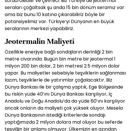
sürdürülebilir ve çevreci. Biz Türkiye’de jeotermal
seraları çoğaltsak şu anda 15 bin dönüm seramız var
ama biz bunu 10 katına çıkarabiliriz böyle bir
potansiyelimiz var. Türkiye’yi Dünyanın en büyük
seralarının merkezi yapabiliriz.
Jeotermalin Maliyeti
Özellikle enerjiye bağlı sondajların derinliği 2 bin
metre civarında. Bugün bin metre bir jeotermal 1
milyon 200 bin dolar, 2 bin metresi 2.5 milyon dolar
yapar. Bu maliyetler sebebiyle teşviklerin sağlanması
lazım, teşviklerle de yatırımlar çoğalacaktır. Biz
Dünya Bankası ile bir çalışma yaptık, Ege Bölgesinde
bu riskin yüde 40’ını Dünya Bankası karşılıyor, İç
Anadolu ve Doğu Anadolu’da da yüde 60’ını karşılıyor
ancak onların da maliyeti çok yüksek oluyor. Mesela
Dünya Bankasının istediği kriterlerde sondajı
yaptığımızda 2 milyon dolara mal oluyor bu seferde
teşviğin bir anlamı olmuyor. Ülkemizin en azından