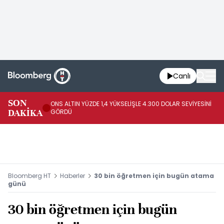
Canlı
SK
SON
ONS ALTIN YÜZDE 1,4 YÜKSELİŞLE 4.300 DOLAR SEVİYESİNİ
GE
DAKİKA
GÖRDÜ
DO
Bloomberg HT
Haberler
30 bin öğretmen için bugün atama
günü
30 bin öğretmen için bugün