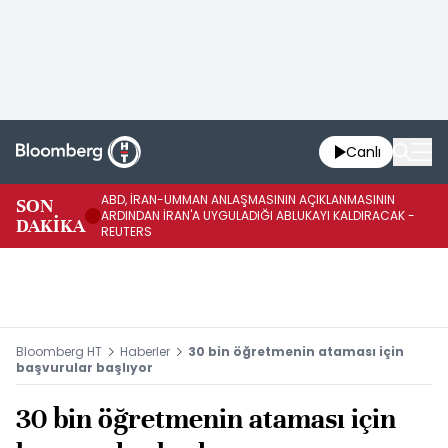
Canlı
ABD, İRAN-UMMAN ANLAŞMASININ AÇIKLANMASININ
AB
SON
ARDINDAN İRAN'A UYGULADIĞI ABLUKAYI KALDIRACAK -
GE
DAKİKA
REUTERS
UY
Bloomberg HT
Haberler
30 bin öğretmenin ataması için
başvurular başlıyor
30 bin öğretmenin ataması için