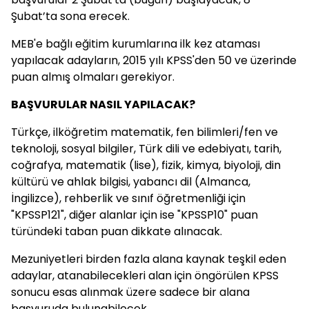
Şubat’ta sona erecek.
MEB'e bağlı eğitim kurumlarına ilk kez ataması
yapılacak adayların, 2015 yılı KPSS'den 50 ve üzerinde
puan almış olmaları gerekiyor.
BAŞVURULAR NASIL YAPILACAK?
Türkçe, ilköğretim matematik, fen bilimleri/fen ve
teknoloji, sosyal bilgiler, Türk dili ve edebiyatı, tarih,
coğrafya, matematik (lise), fizik, kimya, biyoloji, din
kültürü ve ahlak bilgisi, yabancı dil (Almanca,
İngilizce), rehberlik ve sınıf öğretmenliği için
"KPSSP121", diğer alanlar için ise "KPSSP10" puan
türündeki taban puan dikkate alınacak.
Mezuniyetleri birden fazla alana kaynak teşkil eden
adaylar, atanabilecekleri alan için öngörülen KPSS
sonucu esas alınmak üzere sadece bir alana
başvuruda bulunabilecek.