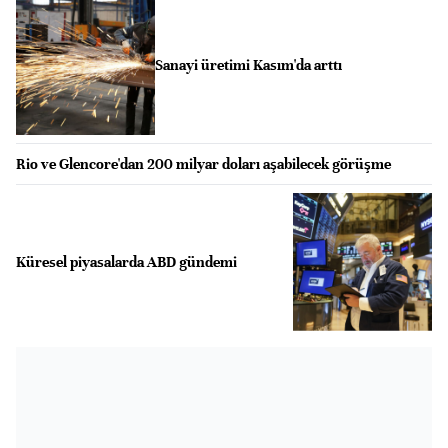
Sanayi üretimi Kasım'da arttı
Rio ve Glencore'dan 200 milyar doları aşabilecek görüşme
Küresel piyasalarda ABD gündemi