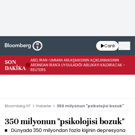
Canlı
ABD, İRAN-UMMAN ANLAŞMASININ AÇIKLANMASININ
AB
SON
ARDINDAN İRAN'A UYGULADIĞI ABLUKAYI KALDIRACAK -
GE
DAKİKA
REUTERS
UY
Bloomberg HT
Haberler
350 milyonun "psikolojisi bozuk"
350 milyonun "psikolojisi bozuk"
Dünyada 350 milyondan fazla kişinin depresyona