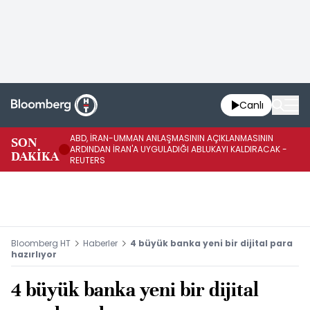
Canlı
ABD, İRAN-UMMAN ANLAŞMASININ AÇIKLANMASININ
AB
SON
ARDINDAN İRAN'A UYGULADIĞI ABLUKAYI KALDIRACAK -
GE
DAKİKA
REUTERS
UY
Bloomberg HT
Haberler
4 büyük banka yeni bir dijital para
hazırlıyor
4 büyük banka yeni bir dijital