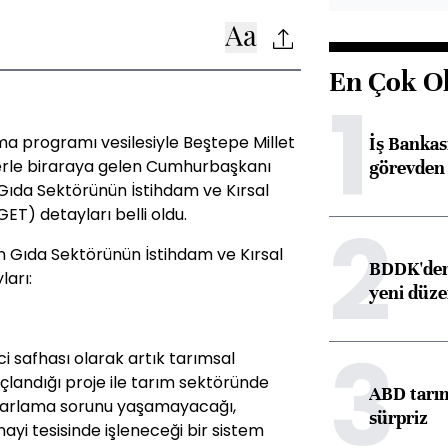
En Çok O
1
ma programı vesilesiyle Beştepe Millet
İş Banka
lerle biraraya gelen Cumhurbaşkanı
görevden 
 Gıda Sektörünün İstihdam ve Kırsal
ET) detayları belli oldu.
2
m Gıda Sektörünün İstihdam ve Kırsal
BDDK'den 
ları:
yeni düz
3
i safhası olarak artık tarımsal
landığı proje ile tarım sektöründe
ABD tarım
azarlama sorunu yaşamayacağı,
sürpriz
ayi tesisinde işleneceği bir sistem