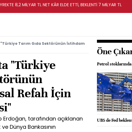
YREKTE 8,2 MİLYAR TL NET KÂR ELDE ETTİ, BEKLENTİ 7 MİLYAR TL
 "Türkiye Tarım Gıda Sektörünün İstihdam
Öne Çıka
ta "Türkiye
Petrol stoklarında
ktörünün
sal Refah İçin
i"
 Erdoğan, tarafından açıklanan
UBS de Fed beklent
 ve Dünya Bankasının