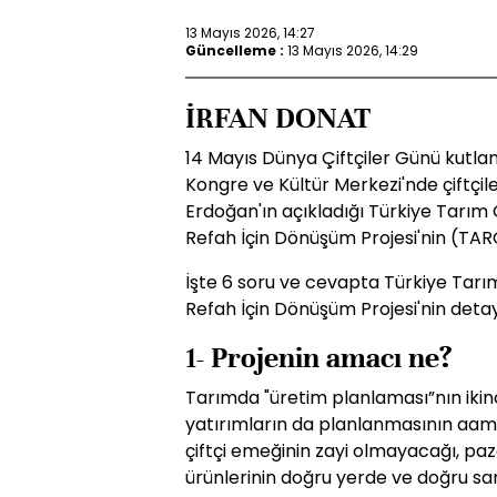
13 Mayıs 2026, 14:27
Güncelleme :
13 Mayıs 2026, 14:29
İRFAN DONAT
14 Mayıs Dünya Çiftçiler Günü kutla
Kongre ve Kültür Merkezi'nde çiftçi
Erdoğan'ın açıkladığı Türkiye Tarım
Refah İçin Dönüşüm Projesi'nin (TARG
İşte 6 soru ve cevapta Türkiye Tarı
Refah İçin Dönüşüm Projesi'nin detay
1- Projenin amacı ne?
Tarımda "üretim planlaması”nın ikinc
yatırımların da planlanmasının aamç
çiftçi emeğinin zayi olmayacağı, p
ürünlerinin doğru yerde ve doğru san