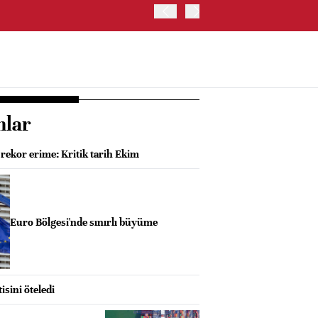
İŞ BANKASI, CAHİT ÇINAR
nlar
 rekor erime: Kritik tarih Ekim
Euro Bölgesi'nde sınırlı büyüme
isini öteledi