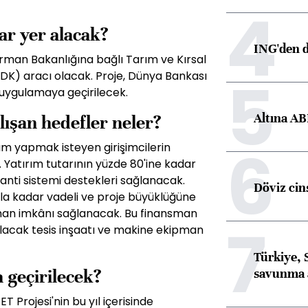
4
ar yer alacak?
ING'den d
rman Bakanlığına bağlı Tarım ve Kırsal
5
K) aracı olacak. Proje, Dünya Bankası
uygulamaya geçirilecek.
Altına AB
alışan hedefler neler?
6
rım yapmak isteyen girişimcilerin
. Yatırım tutarının yüzde 80'ine kadar
anti sistemi destekleri sağlanacak.
Döviz cins
ıla kadar vadeli ve proje büyüklüğüne
man imkânı sağlanacak. Bu finansman
7
ılacak tesis inşaatı ve makine ekipman
Türkiye, 
savunma 
 geçirilecek?
Projesi'nin bu yıl içerisinde