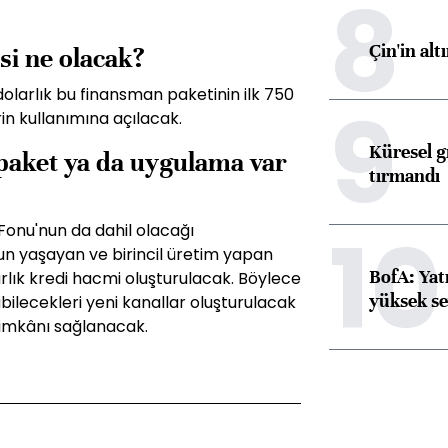
8
Çin'in alt
si ne olacak?
dolarlık bu finansman paketinin ilk 750
9
erin kullanımına açılacak.
Küresel gı
paket ya da uygulama var
tırmandı
10
Fonu'nun da dahil olacağı
n yaşayan ve birincil üretim yapan
BofA: Yatı
larlık kredi hacmi oluşturulacak. Böylece
yüksek se
abilecekleri yeni kanallar oluşturulacak
 imkânı sağlanacak.