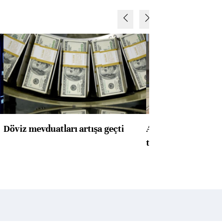
Döviz mevduatları artışa geçti
ABD'de konut başla
toparlandı