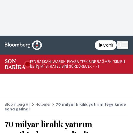
Canlı
SON
FED BAŞKANI WARSH, PİYASA TEPKİSİNE RAĞMEN "SINIRLI
FE
DAKİKA
İLETİŞİM" STRATEJİSİNİ SÜRDÜRECEK - FT
SÜ
Bloomberg HT
Haberler
70 milyar liralık yatırım teşvikinde
sona gelindi
70 milyar liralık yatırım