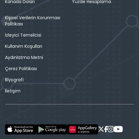
Kanada Doları
Yüzde Hesaplama
Kişisel Verilerin Korunması
Politikası
İzleyici Temsilcisi
Kullanım Koşulları
Aydınlatma Metni
Çerez Politikası
Biyografi
İletişim