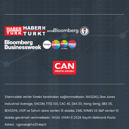
Sitemizdeki veriler Foreks tarafından sağlanmaktadır. NASDAQ, Dow Jones
Industrial Average, SHCOM, FTSE 100, CAC 40, DAX 30, Hang Seng, IBEX 35,
BOVESPA, VİOP ve Tahvil-bono verileri 15 dakika; CME, NYMEX VE S&P verileri 10
dakika gecikmeli verilmektedir. YASAL UYARI © 2026 Kayıtlı Elektronik Posta
Adresi : cgorsel@hs03.kep.tr