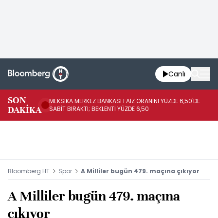
Canlı
SON
MEKSİKA MERKEZ BANKASI FAİZ ORANINI YÜZDE 6,50'DE
OY
DAKİKA
SABİT BIRAKTI; BEKLENTİ YÜZDE 6,50
AÇ
Bloomberg HT
Spor
A Milliler bugün 479. maçına çıkıyor
A Milliler bugün 479. maçına
çıkıyor