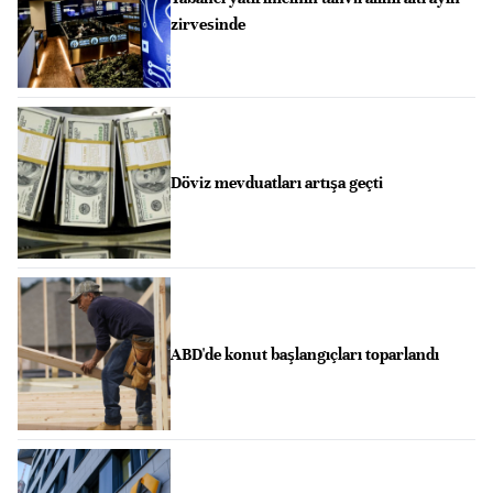
zirvesinde
Döviz mevduatları artışa geçti
ABD'de konut başlangıçları toparlandı