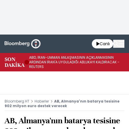
Canlı
ABD, İRAN-UMMAN ANLAŞMASININ AÇIKLANMASININ
AB
SON
ARDINDAN İRAN'A UYGULADIĞI ABLUKAYI KALDIRACAK -
GE
DAKİKA
REUTERS
UY
Bloomberg HT
Haberler
AB, Almanya'nın batarya tesisine
902 milyon euro destek verecek
AB, Almanya'nın batarya tesisine