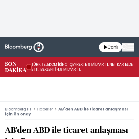
Canlı
SON
TÜRK TELEKOM İKİNCİ ÇEYREKTE 6 MİLYAR TL NET KAR ELDE
AB
DAKİKA
ETTİ; BEKLENTİ 4,9 MİLYAR TL
İR
Bloomberg HT
Haberler
AB'den ABD ile ticaret anlaşması
için ön onay
AB'den ABD ile ticaret anlaşması