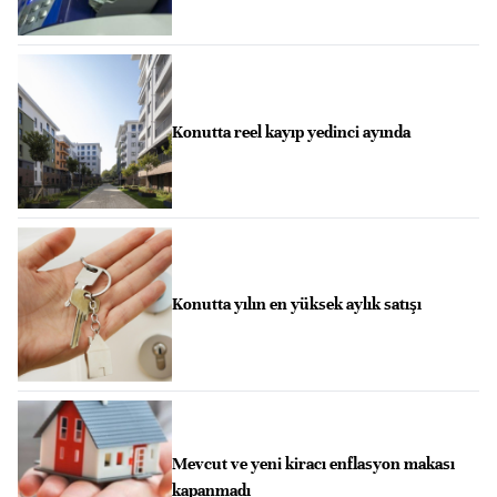
Konutta reel kayıp yedinci ayında
Konutta yılın en yüksek aylık satışı
Mevcut ve yeni kiracı enflasyon makası
kapanmadı