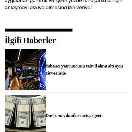
uygulanan gümrük vergileri yüzde 15'i aşarsa birliğin
anlaşmayı askıya almasına izin veriyor.
İlgili Haberler
Yabancı yatırımcının tahvil alımı altı ayın
zirvesinde
Döviz mevduatları artışa geçti