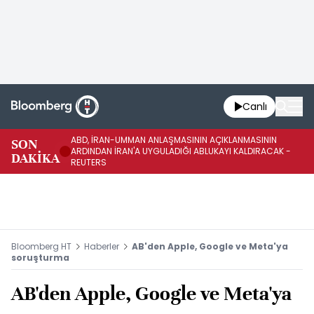
Canlı
ABD, İRAN-UMMAN ANLAŞMASININ AÇIKLANMASININ
AB
SON
ARDINDAN İRAN'A UYGULADIĞI ABLUKAYI KALDIRACAK -
GE
DAKİKA
REUTERS
UY
Bloomberg HT
Haberler
AB'den Apple, Google ve Meta'ya
soruşturma
AB'den Apple, Google ve Meta'ya