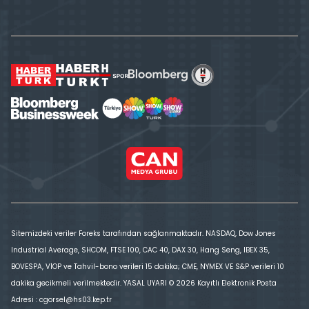
Sitemizdeki veriler Foreks tarafından sağlanmaktadır. NASDAQ, Dow Jones
Industrial Average, SHCOM, FTSE 100, CAC 40, DAX 30, Hang Seng, IBEX 35,
BOVESPA, VİOP ve Tahvil-bono verileri 15 dakika; CME, NYMEX VE S&P verileri 10
dakika gecikmeli verilmektedir. YASAL UYARI © 2026 Kayıtlı Elektronik Posta
Adresi : cgorsel@hs03.kep.tr