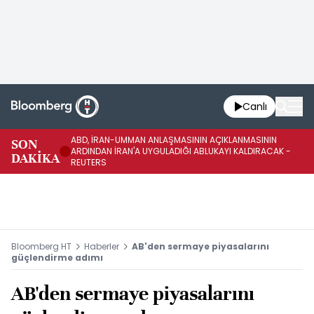
Canlı
ABD, İRAN-UMMAN ANLAŞMASININ AÇIKLANMASININ
AB
SON
ARDINDAN İRAN'A UYGULADIĞI ABLUKAYI KALDIRACAK -
GE
DAKİKA
REUTERS
UY
Bloomberg HT
Haberler
AB'den sermaye piyasalarını
güçlendirme adımı
AB'den sermaye piyasalarını