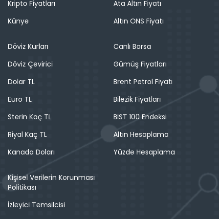
Kripto Fiyatları
Ata Altın Fiyatı
Künye
Altın ONS Fiyatı
Döviz Kurları
Canlı Borsa
Döviz Çevirici
Gümüş Fiyatları
Dolar TL
Brent Petrol Fiyatı
Euro TL
Bilezik Fiyatları
Sterin Kaç TL
BIST 100 Endeksi
Riyal Kaç TL
Altın Hesaplama
Kanada Doları
Yüzde Hesaplama
Kişisel Verilerin Korunması
Politikası
İzleyici Temsilcisi