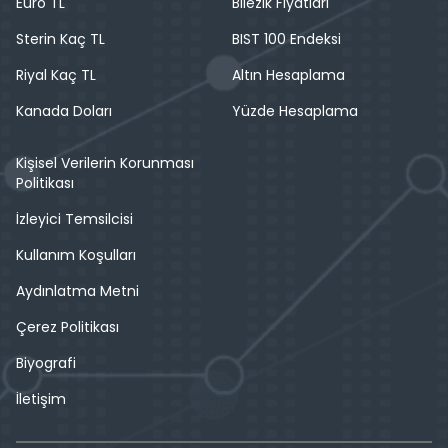
Euro TL
Bilezik Fiyatları
Sterin Kaç TL
BIST 100 Endeksi
Riyal Kaç TL
Altın Hesaplama
Kanada Doları
Yüzde Hesaplama
Kişisel Verilerin Korunması
Politikası
İzleyici Temsilcisi
Kullanım Koşulları
Aydınlatma Metni
Çerez Politikası
Biyografi
İletişim