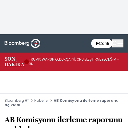
Canlı
SON
TRUMP: WARSH OLDUKÇA İYİ, ONU ELEŞTİRMEYECEĞİM -
TR
DAKİKA
BN
KA
Bloomberg HT
Haberler
AB Komisyonu ilerleme raporunu
açıkladı
AB Komisyonu ilerleme raporunu