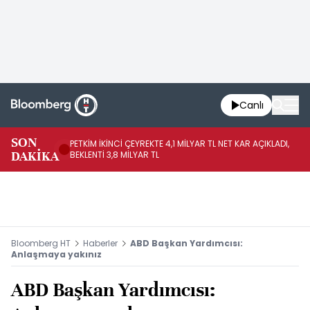
Canlı
SON
PETKİM İKİNCİ ÇEYREKTE 4,1 MİLYAR TL NET KAR AÇIKLADI,
İR
DAKİKA
BEKLENTİ 3,8 MİLYAR TL
UY
Bloomberg HT
Haberler
ABD Başkan Yardımcısı:
Anlaşmaya yakınız
ABD Başkan Yardımcısı: