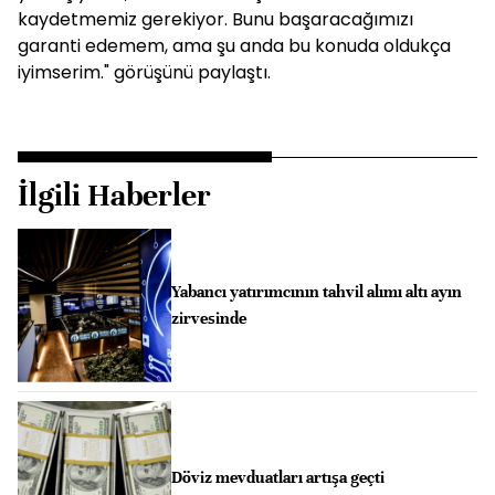
kaydetmemiz gerekiyor. Bunu başaracağımızı
garanti edemem, ama şu anda bu konuda oldukça
iyimserim." görüşünü paylaştı.
İlgili Haberler
Yabancı yatırımcının tahvil alımı altı ayın
zirvesinde
Döviz mevduatları artışa geçti