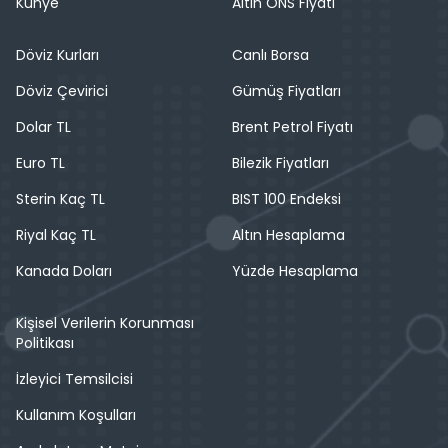
Künye
Altın ONS Fiyatı
Döviz Kurları
Canlı Borsa
Döviz Çevirici
Gümüş Fiyatları
Dolar TL
Brent Petrol Fiyatı
Euro TL
Bilezik Fiyatları
Sterin Kaç TL
BIST 100 Endeksi
Riyal Kaç TL
Altın Hesaplama
Kanada Doları
Yüzde Hesaplama
Kişisel Verilerin Korunması
Politikası
İzleyici Temsilcisi
Kullanım Koşulları