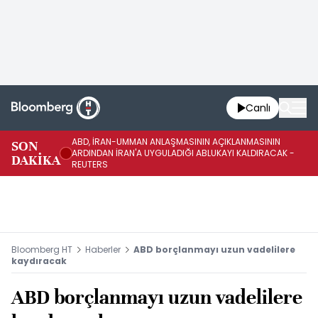
Canlı
ABD, İRAN-UMMAN ANLAŞMASININ AÇIKLANMASININ
AB
SON
ARDINDAN İRAN'A UYGULADIĞI ABLUKAYI KALDIRACAK -
GE
DAKİKA
REUTERS
UY
Bloomberg HT
Haberler
ABD borçlanmayı uzun vadelilere
kaydıracak
ABD borçlanmayı uzun vadelilere