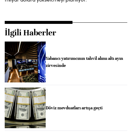
İlgili Haberler
Yabancı yatırımcının tahvil alımı altı ayın
zirvesinde
Döviz mevduatları artışa geçti