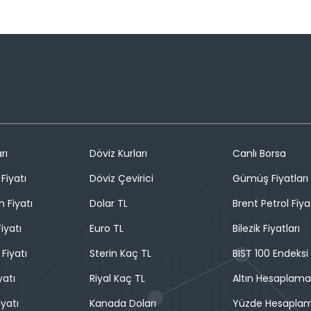
rı
Döviz Kurları
Canlı Borsa
Fiyatı
Döviz Çevirici
Gümüş Fiyatları
n Fiyatı
Dolar TL
Brent Petrol Fiya
iyatı
Euro TL
Bilezik Fiyatları
 Fiyatı
Sterin Kaç TL
BIST 100 Endeksi
yatı
Riyal Kaç TL
Altın Hesaplama
iyatı
Kanada Doları
Yüzde Hesapla