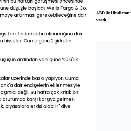
erinin bu haftaki görüşmesi öncesinde
güne düşüşle başladı. Wells Fargo & Co.
ABD ile Hindistan 
ermaye artırması gerekebileceğine dair
vardı
gs tarafından satın alınacağına dair
in hisseleri Cuma günü 2 şirketin
.
şüşün ardından yeni güne %0.6'lık
salar üzerinde baskı yapıyor. Cuma
Bank'a dair endişelerin eklenmesiyle
ırtıcı değil. Bu hafta çok kritik bir
ık oturumda karşı karşıya gelmesi
piyasalara etkisi olabilir" diye