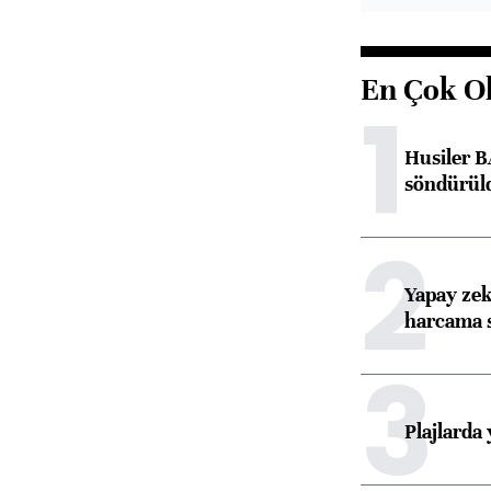
En Çok O
1
Husiler B
söndürül
2
Yapay zek
harcama 
3
Plajlarda