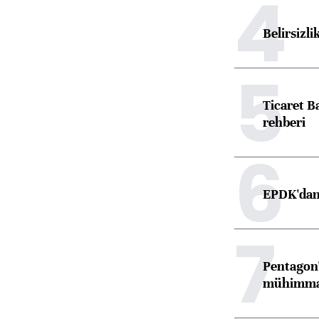
4
Belirsizli
5
Ticaret B
rehberi
6
EPDK'dan 
7
Pentagon'
mühimmat 