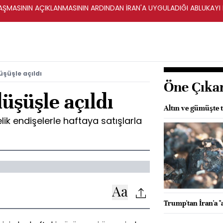
ŞMASININ AÇIKLANMASININ ARDINDAN İRAN'A UYGULADIĞI ABLUKAYI
üşüşle açıldı
Öne Çıka
üşüşle açıldı
Altın ve gümüşte 
ik endişelerle haftaya satışlarla
Trump'tan İran'a "