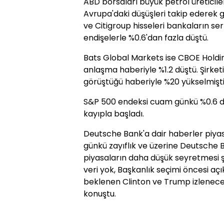
ABD borsaları büyük petrol üreticil
Avrupa'daki düşüşleri takip ederek 
ve Citigroup hisseleri bankaların s
endişelerle %0.6'dan fazla düştü.
Bats Global Markets ise CBOE Holdin
anlaşma haberiyle %1.2 düştü. Şirket
görüştüğü haberiyle %20 yükselmişti
S&P 500 endeksi cuam günkü %0.6 dü
kayıpla başladı.
Deutsche Bank'a dair haberler piya
günkü zayıflık ve üzerine Deutsche 
piyasaların daha düşük seyretmesi şaş
veri yok, Başkanlık seçimi öncesi aç
beklenen Clinton ve Trump izlenecek, 
konuştu.