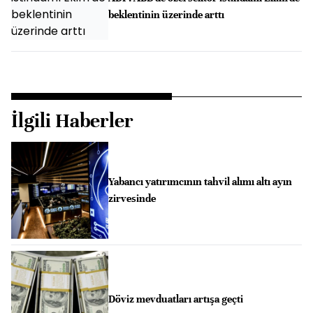
beklentinin üzerinde arttı
İlgili Haberler
Yabancı yatırımcının tahvil alımı altı ayın
zirvesinde
Döviz mevduatları artışa geçti