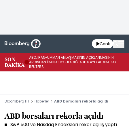
Canlı
ABD, İRAN-UMMAN ANLAŞMASININ AÇIKLANMASININ
AB
SON
ARDINDAN İRAN'A UYGULADIĞI ABLUKAYI KALDIRACAK -
GE
DAKİKA
REUTERS
UY
Bloomberg HT
Haberler
ABD borsaları rekorla açıldı
ABD borsaları rekorla açıldı
S&P 500 ve Nasdaq Endeksleri rekor açılış yaptı