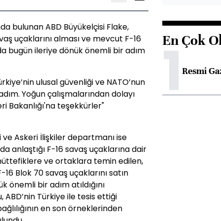
a bulunan ABD Büyükelçisi Flake,
En Çok O
savaş uçaklarını alması ve mevcut F-16
1
a bugün ileriye dönük önemli bir adım
Resmi Ga
Türkiye’nin ulusal güvenliği ve NATO’nun
bir adım. Yoğun çalışmalarından dolayı
ri Bakanlığı'na teşekkürler"
i ve Askeri İlişkiler departmanı ise
da anlaştığı F-16 savaş uçaklarına dair
üttefiklere ve ortaklara temin edilen,
 F-16 Blok 70 savaş uçaklarını satın
k önemli bir adım atıldığını
ABD’nin Türkiye ile tesis ettiği
bağlılığının en son örneklerinden
ulundu.