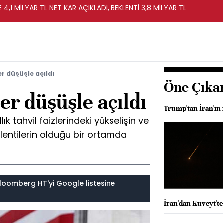
 4,1 MİLYAR TL NET KAR AÇIKLADI, BEKLENTİ 3,8 MİLYAR TL
r düşüşle açıldı
Öne Çıka
r düşüşle açıldı
Trump'tan İran'ın
ık tahvil faizlerindeki yükselişin ve
lentilerin olduğu bir ortamda
loomberg HT'yi Google listesine
İran'dan Kuveyt'te