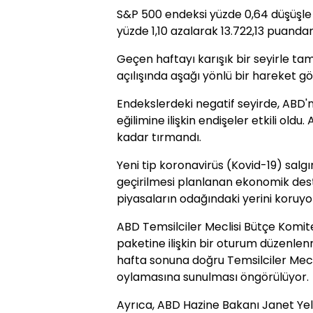
S&P 500 endeksi yüzde 0,64 düşüşle
yüzde 1,10 azalarak 13.722,13 puand
Geçen haftayı karışık bir seyirle t
açılışında aşağı yönlü bir hareket gö
Endekslerdeki negatif seyirde, ABD'nin 
eğilimine ilişkin endişeler etkili oldu. 
kadar tırmandı.
Yeni tip koronavirüs (Kovid-19) salgı
geçirilmesi planlanan ekonomik dest
piyasaların odağındaki yerini koruyo
ABD Temsilciler Meclisi Bütçe Komi
paketine ilişkin bir oturum düzenle
hafta sonuna doğru Temsilciler Mec
oylamasına sunulması öngörülüyor.
Ayrıca, ABD Hazine Bakanı Janet Ye