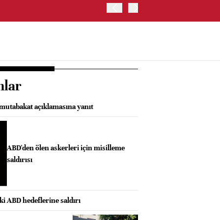
İRAN: HÜRMÜZ'DE GEÇİC
nlar
 mutabakat açıklamasına yanıt
ABD'den ölen askerleri için misilleme
saldırısı
ki ABD hedeflerine saldırı