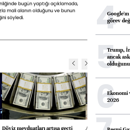
4
nliğinde bugün yaptığı açıklamada,
zla mali alanın olduğunu ve bunun
Google'ın
ni söyledi.
görev değ
5
Trump, İr
ancak aske
olduğunu 
6
Ekonomi v
2026
7
Döviz mevduatları artışa geçti
ABD'de konut başla
Resmi Ga