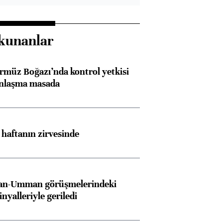
kunanlar
rmüz Boğazı’nda kontrol yetkisi
anlaşma masada
i haftanın zirvesinde
İran-Umman görüşmelerindeki
inyalleriyle geriledi