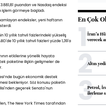
 3.881,81 puandan ve Nasdaq endeksi
an işlem görmeye başladı.
En Çok O
amamlayan endeksler, yeni haftanın
1
sterdi.
İran’a Hü
10 yıllık tahvil faizlerindeki yükseliş
verecek 
ABD'de 10 yıllık tahvil faizleri yüzde 1,39'a
2
nının etkilerine yönelik hayata
ek paketine ilişkin gelişmeler de
Altın yed
r.
3
tesi’nde bugün ekonomik destek
nmesi bekleniyor. Söz konusu paketin
Petrol, 
lisi'nden geçerek Senato'nun
ilerleme s
llen, The New York Times tarafından