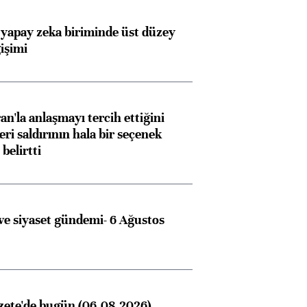
 yapay zeka biriminde üst düzey
işimi
an'la anlaşmayı tercih ettiğini
ri saldırının hala bir seçenek
belirtti
Almanya, Commerzbank
Ba
konusunda Unicredit ile
me
e siyaset gündemi- 6 Ağustos
görüşmelere hazırlanıyor
ngıçları
zete'de bugün (06.08.2026)