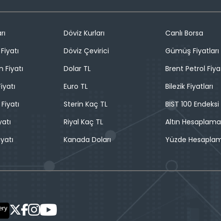
rı
Döviz Kurları
Canlı Borsa
Fiyatı
Döviz Çevirici
Gümüş Fiyatları
n Fiyatı
Dolar TL
Brent Petrol Fiya
iyatı
Euro TL
Bilezik Fiyatları
 Fiyatı
Sterin Kaç TL
BIST 100 Endeksi
yatı
Riyal Kaç TL
Altın Hesaplama
iyatı
Kanada Doları
Yüzde Hesapla