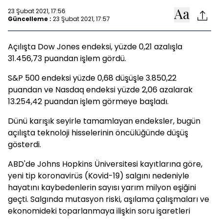
23 Şubat 2021, 17:56
Güncelleme :
23 Şubat 2021, 17:57
Açılışta Dow Jones endeksi, yüzde 0,21 azalışla
31.456,73 puandan işlem gördü.
S&P 500 endeksi yüzde 0,68 düşüşle 3.850,22
puandan ve Nasdaq endeksi yüzde 2,06 azalarak
13.254,42 puandan işlem görmeye başladı.
Dünü karışık seyirle tamamlayan endeksler, bugün
açılışta teknoloji hisselerinin öncülüğünde düşüş
gösterdi.
ABD'de Johns Hopkins Üniversitesi kayıtlarına göre,
yeni tip koronavirüs (Kovid-19) salgını nedeniyle
hayatını kaybedenlerin sayısı yarım milyon eşiğini
geçti. Salgında mutasyon riski, aşılama çalışmaları ve
ekonomideki toparlanmaya ilişkin soru işaretleri