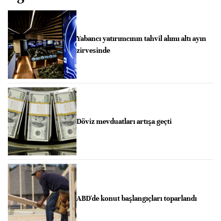
Yabancı yatırımcının tahvil alımı altı ayın
zirvesinde
Döviz mevduatları artışa geçti
ABD'de konut başlangıçları toparlandı