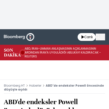
Canlı
ABD, İRAN-UMMAN ANLAŞMASININ AÇIKLANMASININ
AB
SON
ARDINDAN İRAN'A UYGULADIĞI ABLUKAYI KALDIRACAK -
GE
DAKİKA
REUTERS
UY
Bloomberg HT
Haberler
ABD'de endeksler Powell öncesinde
düşüşle açıldı
ABD'de endeksler Powell