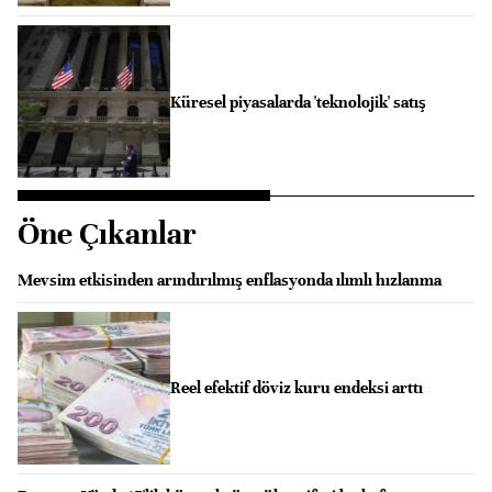
Küresel piyasalarda 'teknolojik' satış
Öne Çıkanlar
Mevsim etkisinden arındırılmış enflasyonda ılımlı hızlanma
Reel efektif döviz kuru endeksi arttı