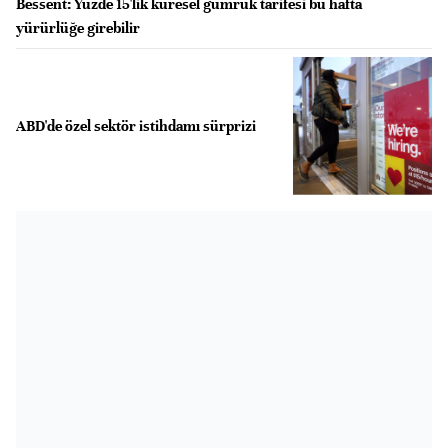
Bessent: Yüzde 15'lik küresel gümrük tarifesi bu hafta
yürürlüğe girebilir
ABD'de özel sektör istihdamı sürprizi