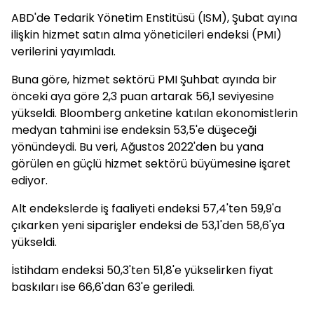
ABD'de Tedarik Yönetim Enstitüsü (ISM), Şubat ayına
ilişkin hizmet satın alma yöneticileri endeksi (PMI)
verilerini yayımladı.
Buna göre, hizmet sektörü PMI Şuhbat ayında bir
önceki aya göre 2,3 puan artarak 56,1 seviyesine
yükseldi. Bloomberg anketine katılan ekonomistlerin
medyan tahmini ise endeksin 53,5'e düşeceği
yönündeydi. Bu veri, Ağustos 2022'den bu yana
görülen en güçlü hizmet sektörü büyümesine işaret
ediyor.
Alt endekslerde iş faaliyeti endeksi 57,4'ten 59,9'a
çıkarken yeni siparişler endeksi de 53,1'den 58,6'ya
yükseldi.
İstihdam endeksi 50,3'ten 51,8'e yükselirken fiyat
baskıları ise 66,6'dan 63'e geriledi.