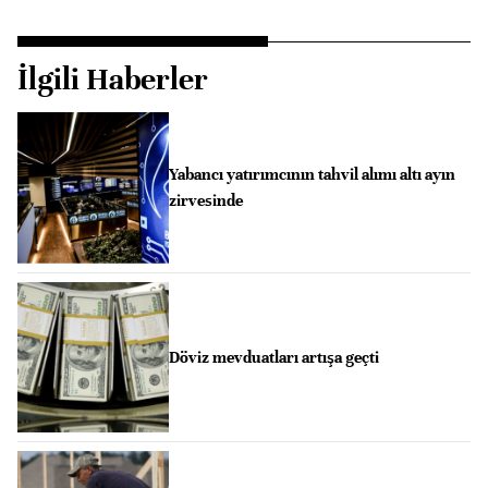
İlgili Haberler
Yabancı yatırımcının tahvil alımı altı ayın
zirvesinde
Döviz mevduatları artışa geçti