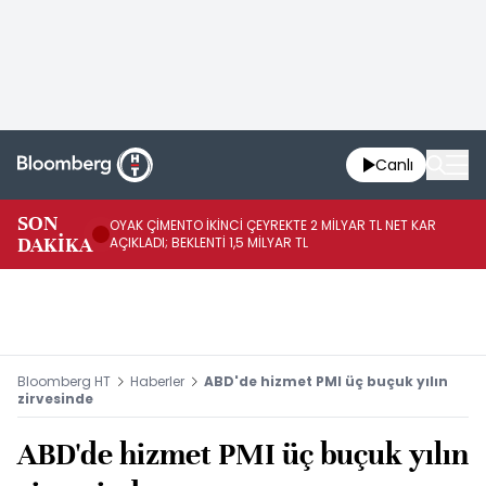
Canlı
İR
SON
OYAK ÇİMENTO İKİNCİ ÇEYREKTE 2 MİLYAR TL NET KAR
YÖ
DAKİKA
AÇIKLADI; BEKLENTİ 1,5 MİLYAR TL
OL
Bloomberg HT
Haberler
ABD'de hizmet PMI üç buçuk yılın
zirvesinde
ABD'de hizmet PMI üç buçuk yılın