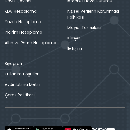
Döviz Çevirici
İstanbul Hava Durumu
KDV Hesaplama
Kişisel Verilerin Korunması
Politikası
Yüzde Hesaplama
İzleyici Temsilcisi
İndirim Hesaplama
Künye
Altın ve Gram Hesaplama
İletişim
Biyografi
Kullanım Koşulları
Aydınlatma Metni
Çerez Politikası