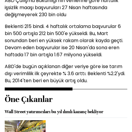
ABD Çalışma Bakanlığı'nın verilerine göre haftalık
işsizlik maaşı başvuruları 27 Nisan haftasında
değişmeyerek 230 bin oldu
Beklenti 215 bindi. 4 haftalık ortalama başvurular 6
bin 500 artışla 212 bin 500'e yükseldi. Bu, Mart
sonundan beri en yüksek rakam olarak kayda geçti.
Devam eden başvurular ise 20 Nisan'da sona eren
haftada 17 bin artışla 1.67 milyona yükseldi.
ABD'de bugün açıklanan diğer veriye göre ise tarım
dışı verimlilik ilk çeyrekte % 3.6 arttı. Beklenti %2.2'ydi.
Bu, 2014'ten beri en büyük artış oldu.
Öne Çıkanlar
Wall Street yatırımcıları bu yıl ılımlı kazanç bekliyor