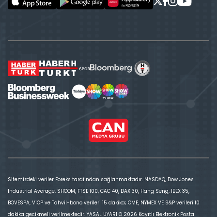
Sitemizdeki veriler Foreks tarafından sağlanmaktadır. NASDAQ, Dow Jones
Industrial Average, SHCOM, FTSE 100, CAC 40, DAX 30, Hang Seng, IBEX 35,
BOVESPA, VİOP ve Tahvil-bono verileri 15 dakika; CME, NYMEX VE S&P verileri 10
dakika gecikmeli verilmektedir. YASAL UYARI © 2026 Kayıtlı Elektronik Posta