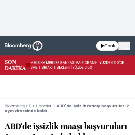
Canlı
SON
MEKSİKA MERKEZ BANKASI FAİZ ORANINI YÜZDE 6,50'DE
OY
DAKİKA
SABİT BIRAKTI; BEKLENTİ YÜZDE 6,50
AÇ
Bloomberg HT
Haberler
ABD'de işsizlik maaşı başvuruları 2
ayın zirvesinde kaldı
ABD'de işsizlik maaşı başvuruları