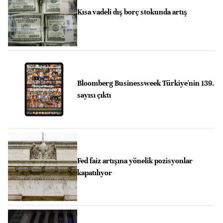
Kısa vadeli dış borç stokunda artış
Bloomberg Businessweek Türkiye'nin 139.
sayısı çıktı
Fed faiz artışına yönelik pozisyonlar
kapatılıyor