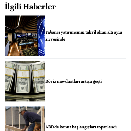
İlgili Haberler
Yabancı yatırımcının tahvil alımı altı ayın
zirvesinde
Döviz mevduatları artışa geçti
ABD'de konut başlangıçları toparlandı