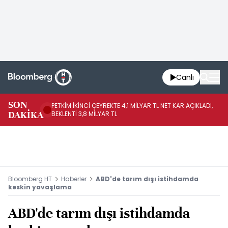
Canlı
SON
PETKİM İKİNCİ ÇEYREKTE 4,1 MİLYAR TL NET KAR AÇIKLADI,
İR
DAKİKA
BEKLENTİ 3,8 MİLYAR TL
UY
Bloomberg HT
Haberler
ABD'de tarım dışı istihdamda
keskin yavaşlama
ABD'de tarım dışı istihdamda