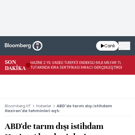
Canlı
SON
HAZİNE 2 YIL VADELİ TLREFK'E ENDEKSLİ 66,6 MİLYAR TL
ME
DAKİKA
TUTARINDA KİRA SERTİFİKASI İHRACI GERÇEKLEŞTİRDİ
Zİ
Bloomberg HT
Haberler
ABD'de tarım dışı istihdam
Haziran'da tahminleri aştı
ABD'de tarım dışı istihdam