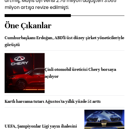
artmış, Mayıs ayı verisi 2.76 milyon düşüşten 3.065
milyon artışa revize edilmişti.
Öne Çıkanlar
Cumhurbaşkanı Erdoğan, ABD'li üst düzey şirket yöneticileriyle
görüştü
Çinli otomobil üreticisi Chery borsaya
açılıyor
Kartlı harcama tutarı Ağustos'ta yıllık yüzde 51 arttı
UEFA, Şampiyonlar Ligi yayın ihalesini