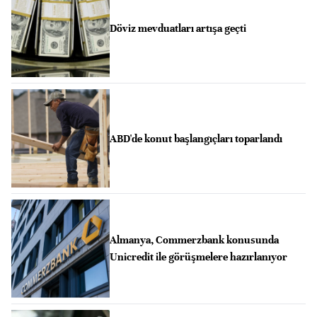
Döviz mevduatları artışa geçti
ABD'de konut başlangıçları toparlandı
Almanya, Commerzbank konusunda
Unicredit ile görüşmelere hazırlanıyor