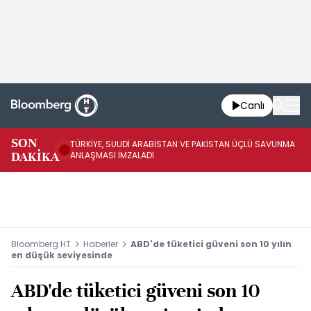
Canlı
SON
TÜRKİYE, SUUDİ ARABİSTAN VE PAKİSTAN ÜÇLÜ SAVUNMA
TR
DAKİKA
ANLAŞMASI İMZALADI
BN
Bloomberg HT
Haberler
ABD'de tüketici güveni son 10 yılın
en düşük seviyesinde
ABD'de tüketici güveni son 10