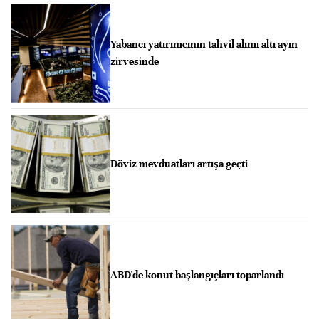
Yabancı yatırımcının tahvil alımı altı ayın
zirvesinde
Döviz mevduatları artışa geçti
ABD'de konut başlangıçları toparlandı