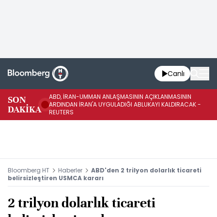
Canlı
ABD, İRAN-UMMAN ANLAŞMASININ AÇIKLANMASININ
AB
SON
ARDINDAN İRAN'A UYGULADIĞI ABLUKAYI KALDIRACAK -
GE
DAKİKA
REUTERS
UY
Bloomberg HT
Haberler
ABD'den 2 trilyon dolarlık ticareti
belirsizleştiren USMCA kararı
2 trilyon dolarlık ticareti