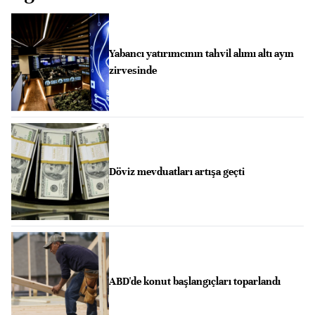
Yabancı yatırımcının tahvil alımı altı ayın
zirvesinde
Döviz mevduatları artışa geçti
ABD'de konut başlangıçları toparlandı