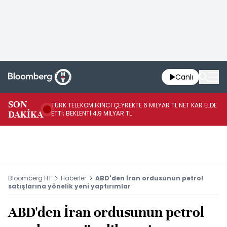
Canlı
SON
TÜRK TELEKOM İKİNCİ ÇEYREKTE 6 MİLYAR TL NET KAR ELDE
AB
DAKİKA
ETTİ; BEKLENTİ 4,9 MİLYAR TL
İR
Bloomberg HT
Haberler
ABD'den İran ordusunun petrol
satışlarına yönelik yeni yaptırımlar
ABD'den İran ordusunun petrol