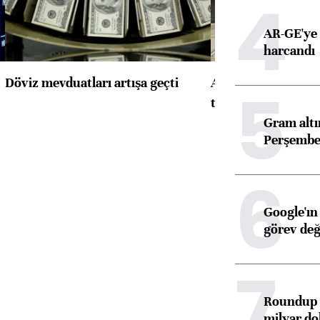
4
AR-GE'ye 
harcandı
Döviz mevduatları artışa geçti
ABD'de konut başla
5
toparlandı
Gram alt
Perşembe 
6
Google'ın
görev değ
7
Roundup d
milyar dol