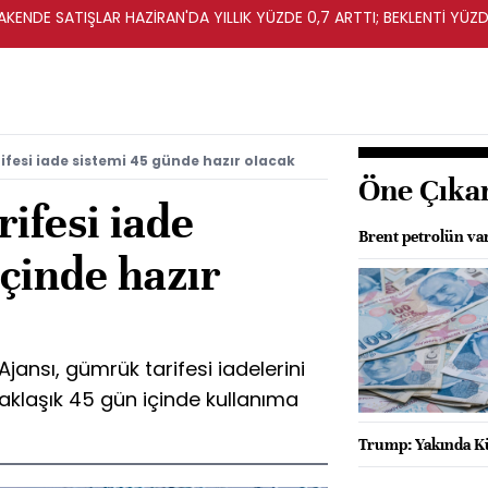
KENDE SATIŞLAR HAZİRAN'DA YILLIK YÜZDE 0,7 ARTTI; BEKLENTİ YÜZDE
fesi iade sistemi 45 günde hazır olacak
Öne Çıka
ifesi iade
Brent petrolün vari
içinde hazır
ansı, gümrük tarifesi iadelerini
aklaşık 45 gün içinde kullanıma
Trump: Yakında K