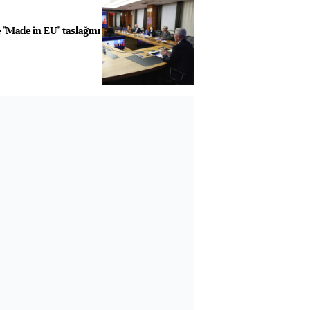
e "Made in EU" taslağını