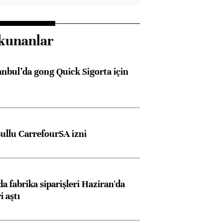
kunanlar
anbul’da gong Quick Sigorta için
şullu CarrefourSA izni
a fabrika siparişleri Haziran'da
i aştı
Almanya, Commerzbank
Ba
konusunda Unicredit ile
me