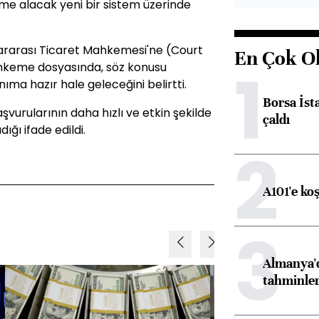
leme alacak yeni bir sistem üzerinde
slararası Ticaret Mahkemesi'ne (Court
En Çok O
1
ahkeme dosyasında, söz konusu
nıma hazır hale geleceğini belirtti.
Borsa İst
başvurularının daha hızlı ve etkin şekilde
çaldı
ğı ifade edildi.
2
A101'e ko
3
Almanya'd
tahminler