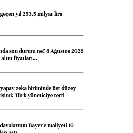
görüşmelere hazırlanıyor
geçen yıl 253,5 milyar lira
ngıçları
ında son durum ne? 6 Ağustos 2026
altın fiyatları…
 yapay zeka biriminde üst düzey
işimi: Türk yöneticiye terfi
avalarının Bayer'e maliyeti 10
arı aştı