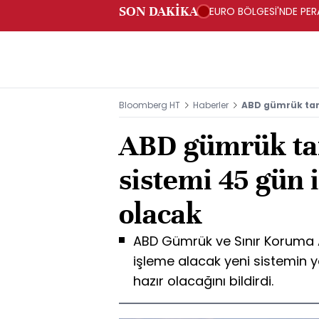
SON DAKİKA
EURO BÖLGESİ'NDE PERA
ARTIŞ
Bloomberg HT
Haberler
ABD gümrük tari
ABD gümrük tar
sistemi 45 gün 
olacak
ABD Gümrük ve Sınır Koruma Aj
işleme alacak yeni sistemin y
hazır olacağını bildirdi.