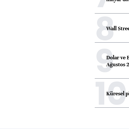
8
Wall Stre
9
Dolar ve 
Ağustos 2
10
Küresel p