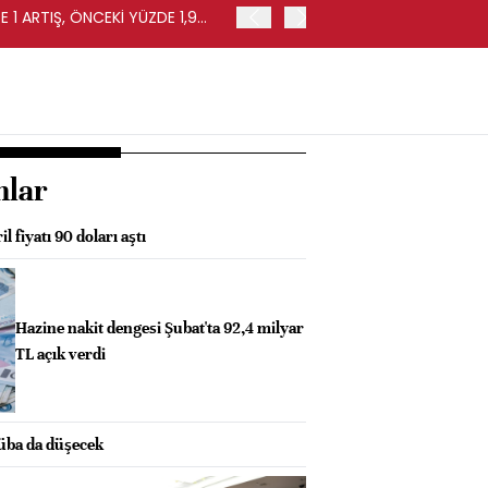
 1 ARTIŞ, ÖNCEKİ YÜZDE 1,9
EURO BÖLGESİ'NDE PERAKE
0,4 ARTIŞ
nlar
l fiyatı 90 doları aştı
Hazine nakit dengesi Şubat'ta 92,4 milyar
TL açık verdi
üba da düşecek