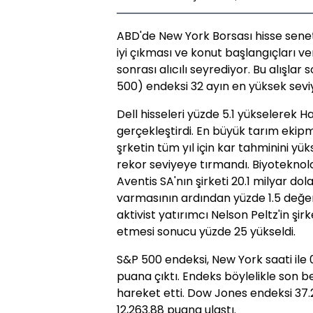
ABD'de New York Borsası hisse senetl
iyi çıkması ve konut başlangıçları ve
sonrası alıcılı seyrediyor. Bu alışla
500) endeksi 32 ayın en yüksek seviy
Dell hisseleri yüzde 5.1 yükselerek Ha
gerçekleştirdi. En büyük tarım ekipma
şrketin tüm yıl için kar tahminini yük
rekor seviyeye tırmandı. Biyoteknolo
Aventis SA'nın şirketi 20.1 milyar 
varmasının ardından yüzde 1.5 değer 
aktivist yatırımcı Nelson Peltz'in şirk
etmesi sonucu yüzde 25 yükseldi.
S&P 500 endeksi, New York saati ile 0
puana çıktı. Endeks böylelikle son
hareket etti. Dow Jones endeksi 37.
12,263.88 puana ulaştı.