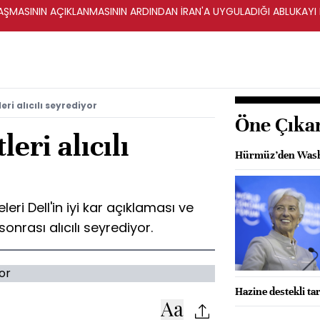
ŞMASININ AÇIKLANMASININ ARDINDAN İRAN'A UYGULADIĞI ABLUKAYI
eri alıcılı seyrediyor
Öne Çıka
eri alıcılı
Hürmüz’den Washi
eri Dell'in iyi kar açıklaması ve
onrası alıcılı seyrediyor.
Hazine destekli ta