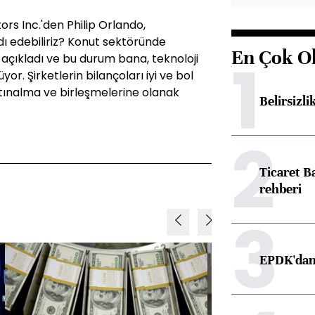
rs Inc.'den Philip Orlando,
rdı edebiliriz? Konut sektöründe
En Çok O
1
r açıkladı ve bu durum bana, teknoloji
or. Şirketlerin bilançoları iyi ve bol
satınalma ve birleşmelerine olanak
Belirsizli
2
Ticaret B
rehberi
3
EPDK'dan 