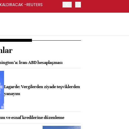
 KALDIRACAK -REUTERS
ABD DIŞİŞLERİ BAKANLIĞI
UYGULANACAK
nlar
ngton’a: İran-ABD hesaplaşması
Lagarde: Vergilerden ziyade teşviklerden
yanayım
rım ve esnaf kredilerine düzenleme