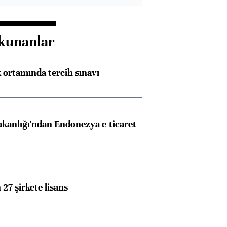
kunanlar
k ortamında tercih sınavı
akanlığı'ndan Endonezya e-ticaret
27 şirkete lisans
Almanya, Commerzbank
Ba
konusunda Unicredit ile
me
görüşmelere hazırlanıyor