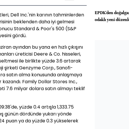
EPDK'den doğalgaz
eri, Dell Inc.'nin karının tahminlerden
odaklı yeni düzen
risinin beklenden daha iyi gelmesi
r sonucu Standard & Poor's 500 (S&P
esini gördü.
ziran ayından bu yana en hızlı çıkışını
nları üreticisi Deere & Co. hisseleri,
seltmesi ile birlikte yüzde 3.6 artarak
ji şirketi Genzyme Corp., Sanofi-
dolara satın alma konusunda anlaşmaya
kazandı. Family Dollar Stores Inc.,
eti 7.6 milyar dolara satın almayı teklif
9:38'de, yüzde 0.4 artışla 1,333.75
 beş günün dördünde yukarı yönde
24 puan ya da yüzde 0.3 yükselerek