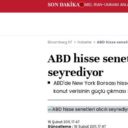
SON DAKİKA
ABD, İRAN-UMMAN ANLA
Bloomberg HT
Haberler
ABD hisse senetl
ABD hisse senetl
seyrediyor
ABD'de New York Borsası hissel
konut verisinin güçlü çıkması s
16 Şubat 2011, 17:47
Güncelleme :
16 Şubat 2011, 17:47