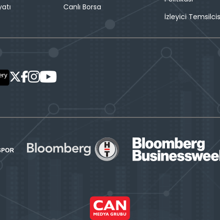
yatı
Canlı Borsa
İzleyici Temsilcis