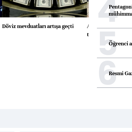
4
Pentagon'
mühimmat 
5
Döviz mevduatları artışa geçti
ABD'de konut başla
toparlandı
Öğrenci a
6
Resmi Ga