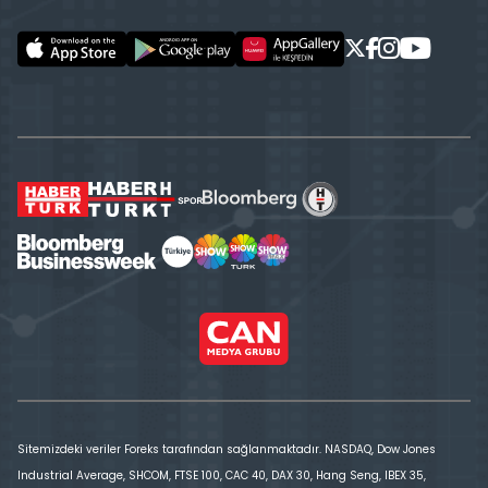
Sitemizdeki veriler Foreks tarafından sağlanmaktadır. NASDAQ, Dow Jones
Industrial Average, SHCOM, FTSE 100, CAC 40, DAX 30, Hang Seng, IBEX 35,