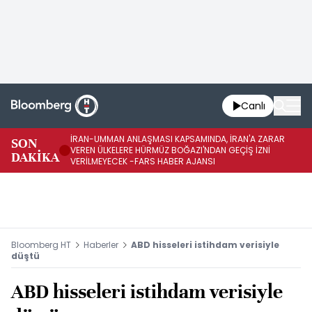
Canlı
İRAN-UMMAN ANLAŞMASI KAPSAMINDA, İRAN'A ZARAR
İR
SON
VEREN ÜLKELERE HÜRMÜZ BOĞAZI'NDAN GEÇİŞ İZNİ
GE
DAKİKA
VERİLMEYECEK -FARS HABER AJANSI
FA
Bloomberg HT
Haberler
ABD hisseleri istihdam verisiyle
düştü
ABD hisseleri istihdam verisiyle