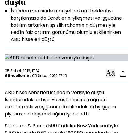
düştü
İstihdam verisinde manşet rakam beklentiyi
karşılamasa da ücretlerin iyileşmesi ve işgücüne
katılım artarken işsizlik rakamının düşmesiyle
Fed'in faiz artırım görünümü olumlu etkilenirken
ABD hisseleri düştü
05 Şubat 2016, 17:14
Güncelleme :
05 Şubat 2016, 17:15
ABD hisse senetleri istihdam verisiyle düştü.
İstihdamdaki artışın yavaşlamasına rağmen
ücretlerdeki ve işgücüne katılımdaki artış işgücü
piyasasının dayanıklılığına işaret etti.
Standard & Poor’s 500 Endeksi New York saatiyle
9:58'de yüzde 0.62 düşüşle 1903,50 puandan işlem