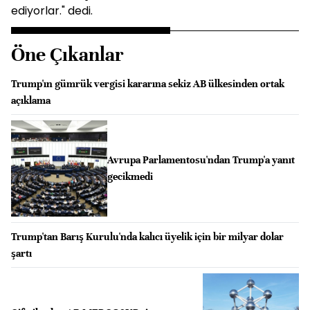
ediyorlar." dedi.
Öne Çıkanlar
Trump'ın gümrük vergisi kararına sekiz AB ülkesinden ortak
açıklama
Avrupa Parlamentosu'ndan Trump'a yanıt
gecikmedi
Trump'tan Barış Kurulu'nda kalıcı üyelik için bir milyar dolar
şartı