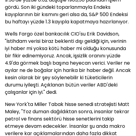
gördü. Son iki gündeki toparlanmayla Endeks
kayıplarının bir kısmını geri alsa da, S&P 500 Endeksi
bu haftayı yüzde 1.3 kayıpla kapatmaya hazırlanıyor.
Wells Fargo özel bankacılık CIO'su Erik Davidson,
"İstihdam verisi biraz beklenti dışı geldiği için, verinin
iyi haber mi yoksa kötü haber mi olduğu konusunda
bir fikir edinemiyoruz. Ancak, işsizlik oranını yüzde
4.9'da görmek başlı başına heyecan verici. Veriler ne
ayılar ne de boğalar için harika bir haber değil. Ancak
kesin olarak bir şey söylenebilir ki tüketicilerin
durumu iyileşti. Açıklanan bütün veriler ABD'deki
çalışanlar için iyi." dedi.
New York'ta Miller Tabak hisse senedi stratejisti Matt
Maley, "Toz duman dağıldıktan sonra, insanlar tekrar
petrol ve finans sektörü hisse senetlerini takip
etmeye devam edecekler. İnsanlar şu anda makro
verilere kar açıklamalarından daha fazla dikkat