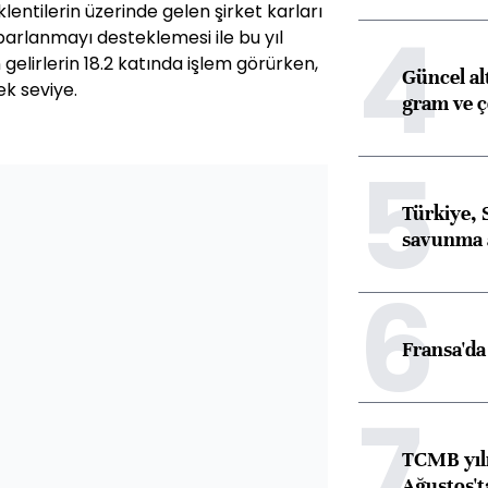
entilerin üzerinde gelen şirket karları
4
rlanmayı desteklemesi ile bu yıl
gelirlerin 18.2 katında işlem görürken,
Güncel al
k seviye.
gram ve ç
5
Türkiye, 
savunma 
6
Fransa'da 
7
TCMB yılı
Ağustos't