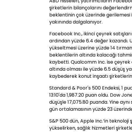
ABD hisseleri, yatırımcıların Facebook
şirketlerin bilançolarını değerlendir
beklentinin çok üzerinde gerilemesi
yakınında dalgalanıyor.
Facebook Inc., ikinci çeyrek satışlar
ardından yüzde 6.4 değer kazandı. Un
yükseltmesi üzerine yüzde 14 tırmandı
beklentilerin altında kalacağı tahm
kaybetti. Qualcomm Inc. ise çeyrek 
altında olması ile yüzde 6.5 düşüş ya
kaybederek konut inşaatı şirketlerin
Standard & Poor's 500 Endeksi, 1 pu
13:10'da 1,987.20 puan oldu. Dow Jon
düşüşle 17,075.80 puanda. Yine aynı
gün ortalamasının yüzde 23 üzerinde
S&P 500 dün, Apple Inc.’in teknoloji ş
yükselirken, sağlık hizmetleri şirketle