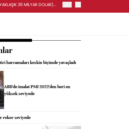
(YAKLAŞIK 36 MİLYAR DOLAR)
BORSA İSTANBUL'DA BIST 
nlar
tici harcamaları keskin biçimde yavaşladı
ABD'de imalat PMI 2022'den beri en
yüksek seviyede
er rekor seviyede