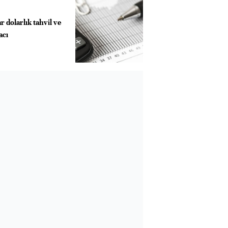
r dolarlık tahvil ve
racı