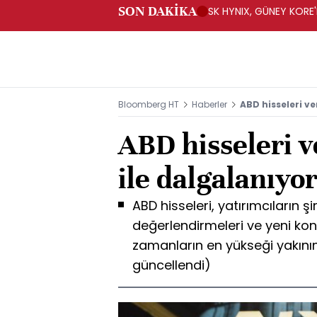
SON DAKİKA
SK HYNIX, GÜNEY KORE'
YATIRIM YAPACAK- BN
Bloomberg HT
Haberler
ABD hisseleri ve
ABD hisseleri v
ile dalgalanıyo
ABD hisseleri, yatırımcıların şi
değerlendirmeleri ve yeni konut
zamanların en yükseği yakını
güncellendi)