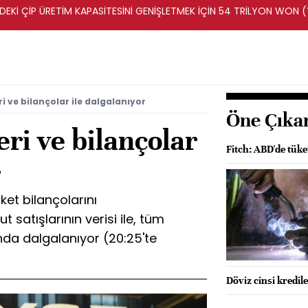
DEKİ ÇİP ÜRETİM KAPASİTESİNİ GENİŞLETMEK İÇİN 54 TRİLYON WON 
ri ve bilançolar ile dalgalanıyor
Öne Çıka
eri ve bilançolar
Fitch: ABD'de tüke
r
rket bilançolarını
 satışlarının verisi ile, tüm
nda dalgalanıyor (20:25'te
Döviz cinsi kredil