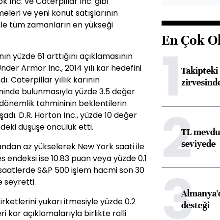
 Inc. ve Caterpillar Inc. gibi
meleri ve yeni konut satışlarının
 ile tüm zamanların en yükseği
En Çok O
1
ının yüzde 61 arttığını açıklamasının
der Armor Inc., 2014 yılı kar hedefini
Takipteki 
. Caterpillar yıllık karının
zirvesind
ininde bulunmasıyla yüzde 3.5 değer
dönemlik tahmininin beklentilerin
2
şadı. D.R. Horton Inc., yüzde 10 değer
deki düşüşe öncülük etti.
TL mevdua
seviyede
andan az yükselerek New York saati ile
es endeksi ise 10.83 puan veya yüzde 0.1
3
 saatlerde S&P 500 işlem hacmi son 30
 seyretti.
Almanya'd
irketlerini yukarı itmesiyle yüzde 0.2
desteği
ri kar açıklamalarıyla birlikte ralli