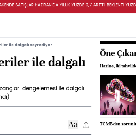
KENDE SATIŞLAR HAZİRAN'DA YILLIK YÜZDE 0,7 ARTTI; BEKLENTİ YÜZDE
iler ile dalgalı seyrediyor
Öne Çıka
riler ile dalgalı
Hazine, iki tahvil
azançları dengelemesi ile dalgalı
ndi)
TCMB'den zorunlu