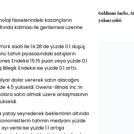
Goldman Sachs, S
noloji hisselerindeki kazançların
yukarı çekti
ltında kalması ile gerilemesi üzerine
rk saati ile 14:28’de yüzde 0.1 düşüş
ünü tahvil piyasasındaki satışların
ones Endeksi 15.15 puan veya yüzde 0.1
Bileşik Endeksi ise yüzde 0.1 arttı.
ilyar dolar vererek satın alacağını
de 4.5 yükseldi. Owens-Illinois Inc.’in
r dolara satın almak üzere anlaşmasının
ükseldi.
a yatay seyrederek beklentinin altında
ekonomistlerin tahmin medyanı yüzde
ayı verisi ise yüzde 1.1 artışa