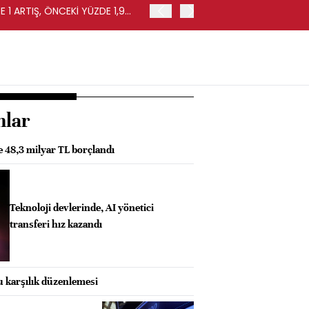
 1 ARTIŞ, ÖNCEKİ YÜZDE 1,9
EURO BÖLGESİ'NDE PERAKE
0,4 ARTIŞ
nlar
de 48,3 milyar TL borçlandı
Teknoloji devlerinde, AI yönetici
transferi hız kazandı
 karşılık düzenlemesi