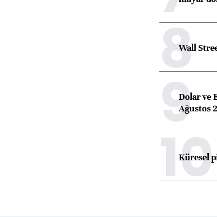
8
Wall Stre
9
Dolar ve 
Ağustos 2
10
Küresel p