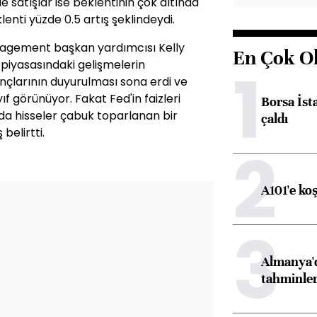
 satışlar ise beklentinin çok altında
klenti yüzde 0.5 artış şeklindeydi.
agement başkan yardımcısı Kelly
En Çok O
piyasasındaki gelişmelerin
1
nçlarının duyurulması sona erdi ve
f görünüyor. Fakat Fed'in faizleri
Borsa İst
ında hisseler çabuk toparlanan bir
çaldı
belirtti.
2
A101'e ko
3
Almanya'd
tahminler