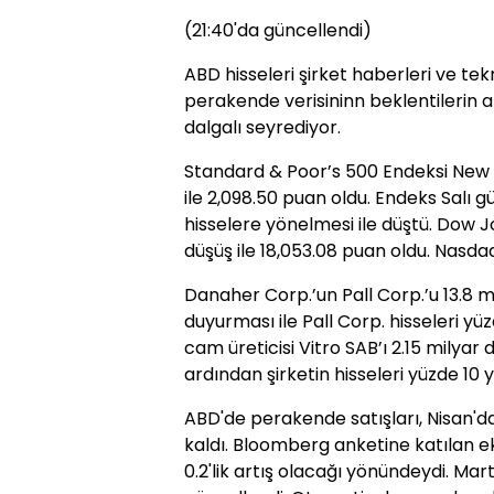
(21:40'da güncellendi)
ABD hisseleri şirket haberleri ve tek
perakende verisininn beklentilerin a
dalgalı seyrediyor.
Standard & Poor’s 500 Endeksi New Yo
ile 2,098.50 puan oldu. Endeks Salı g
hisselere yönelmesi ile düştü. Dow J
düşüş ile 18,053.08 puan oldu. Nasdaq 
Danaher Corp.’un Pall Corp.’u 13.8 m
duyurması ile Pall Corp. hisseleri yüz
cam üreticisi Vitro SAB’ı 2.15 milya
ardından şirketin hisseleri yüzde 10 y
ABD'de perakende satışları, Nisan'd
kaldı. Bloomberg anketine katılan 
0.2'lik artış olacağı yönündeydi. Mart 