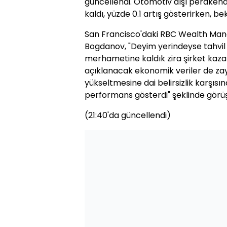
güncellendi. Otomotiv dışı perakende
kaldı, yüzde 0.1 artış gösterirken, be
San Francisco'daki RBC Wealth Man
Bogdanov, "Deyim yerindeyse tahvil 
merhametine kaldık zira şirket kaza
açıklanacak ekonomik veriler de zayı
yükseltmesine dai belirsizlik karşıs
performans gösterdi" şeklinde görüş 
(21:40'da güncellendi)