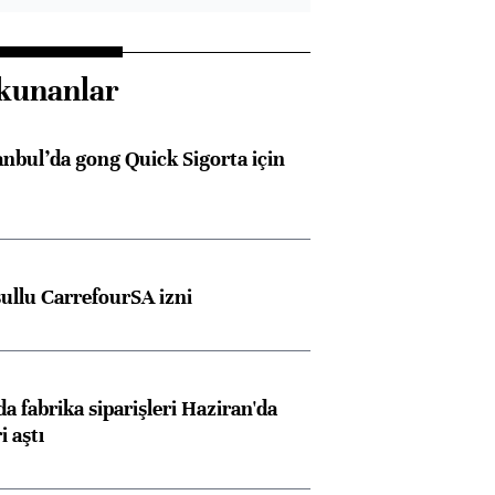
kunanlar
anbul’da gong Quick Sigorta için
şullu CarrefourSA izni
a fabrika siparişleri Haziran'da
i aştı