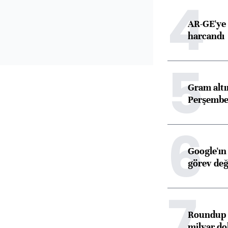
4
AR-GE'ye 
harcandı
5
Gram alt
Perşembe 
6
Google'ın
görev değ
7
Roundup d
milyar dol