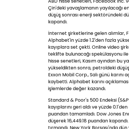
ABD hisse senetleri, Facebook Inc. v
Çin'deki yavaşlamanın yayılacağı endi
düşüş sonrası enerji sektöründeki d
kapandı.
İnternet şirketlerine gelen alımlar,
Alphabet'in yüzde 1.2'den fazla yüksel
kayıplara set çekti. Online video şirket
teklifte bulunacağı spekülasyonu ile
hisse senetleri, Kasım ayından bu yan
yükseldikten sonra, petroldeki düşüşü
Exxon Mobil Corp., Salı günü karını
kaybetti. Alphabet karını açıklamas
işlemlerde değer kazandı.
Standard & Poor's 500 Endeksi (S&P 5
kayıplarını geri aldı ve yüzde 0.1'de
puandan tamamladı. Dow Jones Endek
düşerek 16,449.18 puandan kapandı. 
tırmandı. New York Borsası'nda dün y