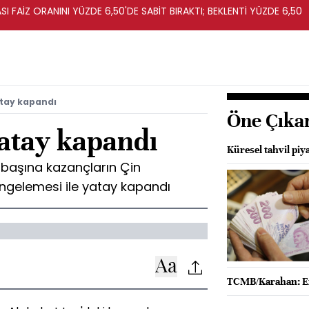
I FAİZ ORANINI YÜZDE 6,50'DE SABİT BIRAKTI; BEKLENTİ YÜZDE 6,50
atay kapandı
Öne Çıka
yatay kapandı
Küresel tahvil piy
 başına kazançların Çin
dengelemesi ile yatay kapandı
TCMB/Karahan: Enf