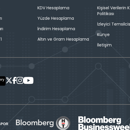
n
KDV Hesaplama
Kişisel Verilerin
Politikası
rı
Yüzde Hesaplama
İzleyici Temsilcis
rı
İndirim Hesaplama
Künye
l
Altın ve Gram Hesaplama
İletişim