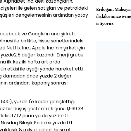
e Alphabet Inc.'deki kazançların,
şeleri ile gelen satışları ve petroldeki
Erdoğan: Malezya 
üşüşleri dengelemesinin ardından yatay
ilişkilerimize iv
istiyoruz
 Facebook ve Google'ın ana şirketi
mesi ile birlikte, hisse senetlerindeki
i Netflix Inc., Apple Inc.'nin şirket için
 yüzde2.5 değer kazandı. Enerji grubu
a ilk kez iki hafta art arda
n etkisi ile aşağı yönde hareket etti.
 açıklamadan önce yüzde 2 değer
ının ardından, kapanış sonrası
00), yüzde 1'e kadar genişlettiği
n az bir düşüş göstererek günü 1,939.38
si 17.12 puan ya da yüzde 0.1
Nasdaq Bileşik Endeksi yüzde 0.1
aklaşık 8 milyar adeet hisse el