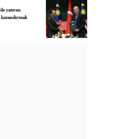
ile yatırım
me kazandırmak