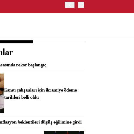
OYAK ÇİMENTO İKİNCİ ÇEY
nlar
asasında rekor başlangıç
Kamu çalışanları için ikramiye ödeme
tarihleri belli oldu
lasyon beklentileri düşüş eğilimine girdi