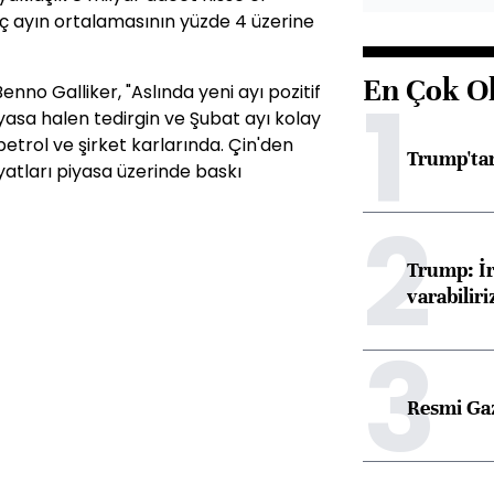
üç ayın ortalamasının yüzde 4 üzerine
En Çok O
1
no Galliker, "Aslında yeni ayı pozitif
yasa halen tedirgin ve Şubat ayı kolay
petrol ve şirket karlarında. Çin'den
Trump'tan
iyatları piyasa üzerinde baskı
2
Trump: İr
varabiliri
3
Resmi Ga