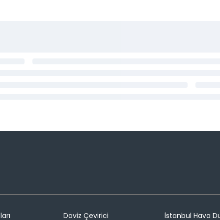
ları
Döviz Çevirici
İstanbul Hava 