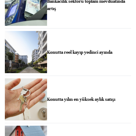
Bankacılık sektörü toplam mevduatında
artış
Konutta reel kayıp yedinci ayında
Konutta yılın en yüksek aylık satışı