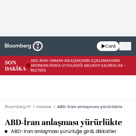
Canlı
ABD, İRAN-UMMAN ANLAŞMASININ AÇIKLANMASININ
AB
SON
ARDINDAN İRAN'A UYGULADIĞI ABLUKAYI KALDIRACAK -
GE
DAKİKA
REUTERS
UY
Bloomberg HT
Haberler
ABD-İran anlaşması yürürlükte
ABD-İran anlaşması yürürlükte
ABD-İran anlaşması yürürlüğe girdi, dikkatler