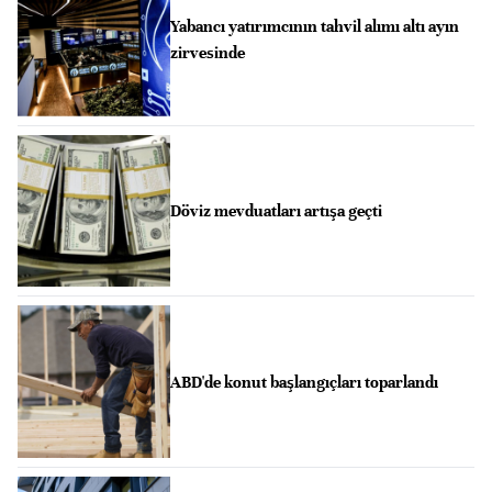
Yabancı yatırımcının tahvil alımı altı ayın
zirvesinde
Döviz mevduatları artışa geçti
ABD'de konut başlangıçları toparlandı