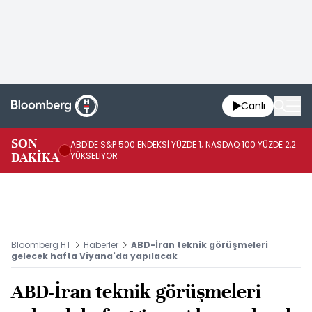
Canlı
SON
ABD'DE S&P 500 ENDEKSİ YÜZDE 1; NASDAQ 100 YÜZDE 2,2
AB
DAKİKA
YÜKSELİYOR
4,
Bloomberg HT
Haberler
ABD-İran teknik görüşmeleri
gelecek hafta Viyana'da yapılacak
ABD-İran teknik görüşmeleri