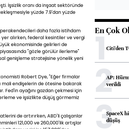
ti. İşsizlik oranı da inşaat sektöründe
rçekleşmesiyle yüzde 7.9'dan yüzde
En Çok O
1
 perakendecileri daha fazla istihdam
er alırken, federal kesintiler ve vergi
üyük ekonomisinde gelirleri de
Citi'den 
m piyasasında "gözle görülür ilerleme"
sal genişleme stratejisine yönelik yeni
2
konomisti Robert Dye, "Eğer firmalar
AP: Hürmü
 mali endişelerin de ötesine bakarak
verildi
ar. Fed'in ayağını gazdan çekmesi için
lerleme ve işsizlikte düşüş görmemiz
3
SpaceX hi
erini de artırırken, ABD'li çalışanlar
düşüş
hminleri 121,000 ve 260,000'lik artışlar