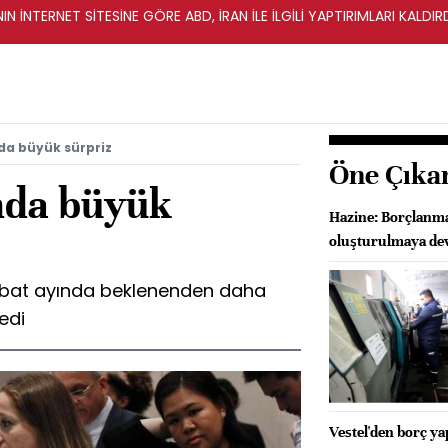
IN İNTERNET SİTESİNE GÖRE ABD, İRAN İLE İLGİLİ YAPTIRIMLARI KALDI
da büyük sürpriz
Öne Çıka
nda büyük
Hazine: Borçlanma
oluşturulmaya de
Şubat ayında beklenenden daha
ledi
Vestel'den borç ya