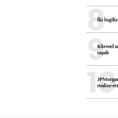
8
İki İngili
9
Küresel ar
taşıdı
10
JPMorgan
realize ett