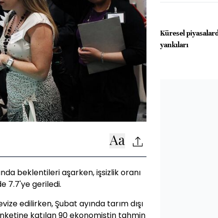
Küresel piyasalar
yankıları
da beklentileri aşarken, işsizlik oranı
e 7.7'ye geriledi.
evize edilirken, Şubat ayında tarım dışı
anketine katılan 90 ekonomistin tahmin