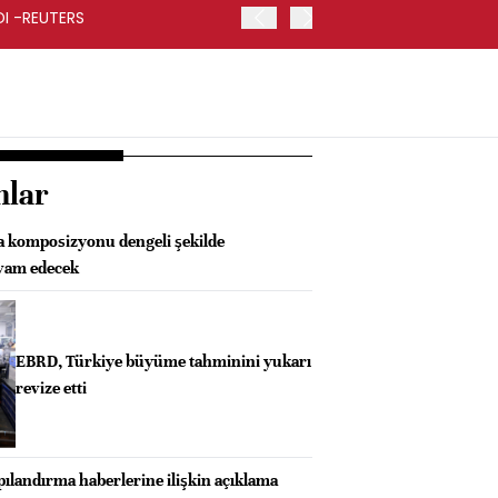
RDI -REUTERS
KOÇ HOLDİNG İKİNCİ ÇEYR
nlar
 komposizyonu dengeli şekilde
vam edecek
EBRD, Türkiye büyüme tahminini yukarı
revize etti
pılandırma haberlerine ilişkin açıklama