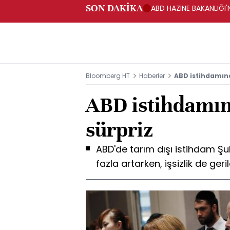
SON DAKİKA
ABD HAZİNE BAKANLIĞI'N
Bloomberg HT
Haberler
ABD istihdamın
ABD istihdamı
sürpriz
ABD'de tarım dışı istihdam 
fazla artarken, işsizlik de geri