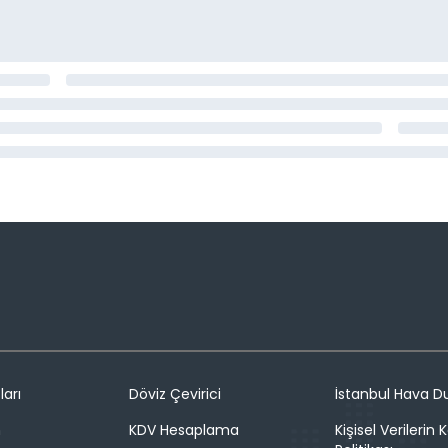
ları
Döviz Çevirici
İstanbul Hava 
n
KDV Hesaplama
Kişisel Verilerin