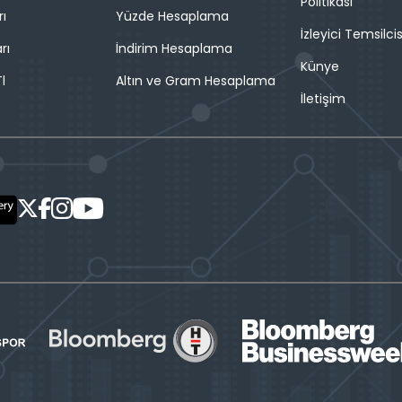
Politikası
rı
Yüzde Hesaplama
İzleyici Temsilcis
rı
İndirim Hesaplama
Künye
l
Altın ve Gram Hesaplama
İletişim