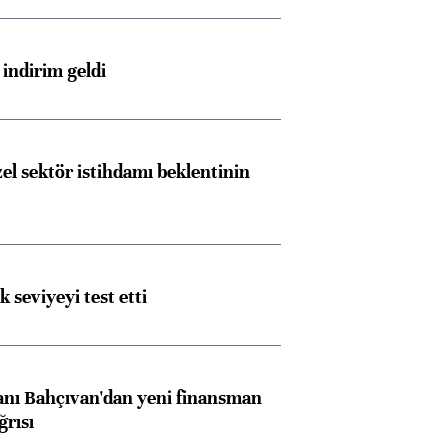
indirim geldi
el sektör istihdamı beklentinin
Almanya, Commerzbank
Ba
konusunda Unicredit ile
me
ik seviyeyi test etti
görüşmelere hazırlanıyor
nı Bahçıvan'dan yeni finansman
ngıçları
ğrısı