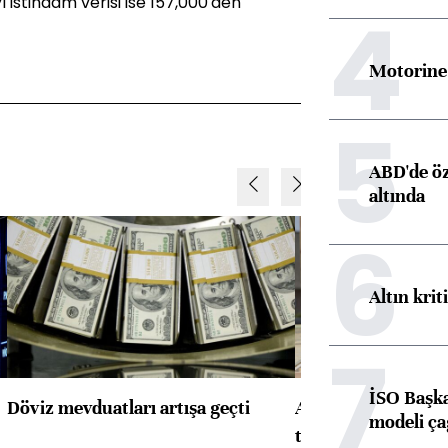
ı istihdam verisi ise 157,000'den
4
Motorine 
5
ABD'de öz
altında
6
Altın krit
7
İSO Başka
Döviz mevduatları artışa geçti
ABD'de konut başla
modeli ça
toparlandı