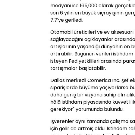
medyanı ise 165,000 olarak gerçekleş
son 6 yılın en büyük sıçrayışının ge
7.7'ye geriledi.
Otomobil üreticileri ve ev aksesuarı
sağlayacağını açıklayanlar arasında y
artışlarının yaşandığı dünyanın en b
artırabilir. Bugünün verileri istihda
isteyen Fed yetkilileri arasında para
tartışmalar başlatabilir.
Dallas merkezli Comerica Inc. şef e
siparişlerde büyüme yaşıyorlarsa bu
daha geniş bir vizyona sahip olmalıl
hâlâ istihdam piyasasında kuvvetli i
gerekiyor" yorumunda bulundu.
İşverenler aynı zamanda çalışma saatl
için gelir de artmış oldu. İstihdam ta