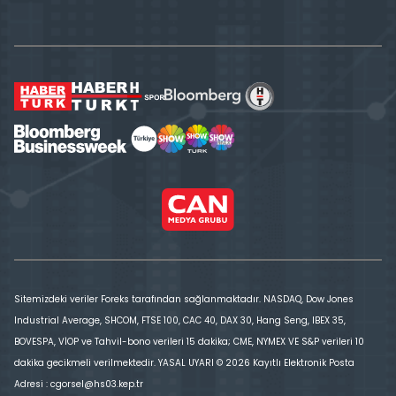
Sitemizdeki veriler Foreks tarafından sağlanmaktadır. NASDAQ, Dow Jones
Industrial Average, SHCOM, FTSE 100, CAC 40, DAX 30, Hang Seng, IBEX 35,
BOVESPA, VİOP ve Tahvil-bono verileri 15 dakika; CME, NYMEX VE S&P verileri 10
dakika gecikmeli verilmektedir. YASAL UYARI © 2026 Kayıtlı Elektronik Posta
Adresi : cgorsel@hs03.kep.tr