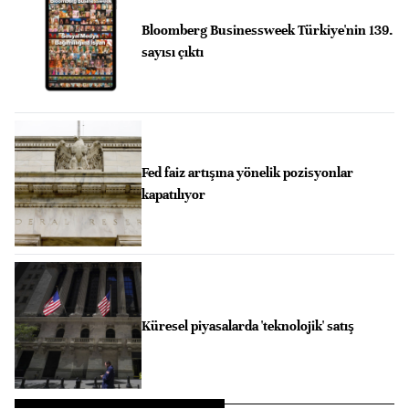
Bloomberg Businessweek Türkiye'nin 139.
sayısı çıktı
Fed faiz artışına yönelik pozisyonlar
kapatılıyor
Küresel piyasalarda 'teknolojik' satış