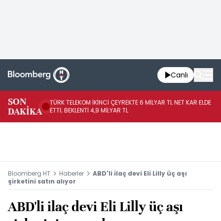
Canlı
SON
TÜRK TELEKOM İKİNCİ ÇEYREKTE 6 MİLYAR TL NET KAR ELDE
AB
DAKİKA
ETTİ; BEKLENTİ 4,9 MİLYAR TL
İR
Bloomberg HT
Haberler
ABD'li ilaç devi Eli Lilly üç aşı
şirketini satın alıyor
ABD'li ilaç devi Eli Lilly üç aşı