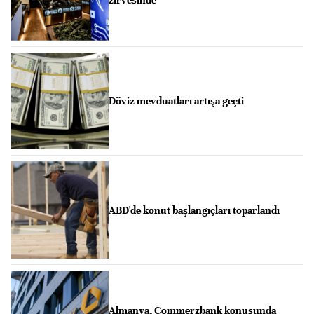
zirvesinde
Döviz mevduatları artışa geçti
ABD'de konut başlangıçları toparlandı
Almanya, Commerzbank konusunda