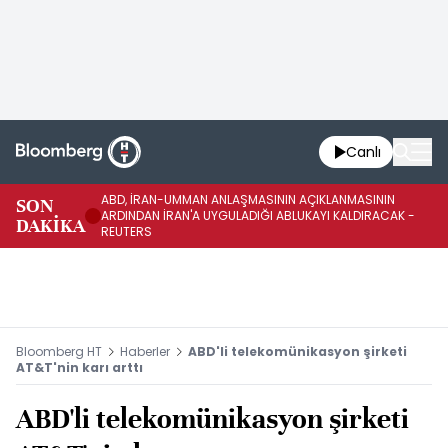
Canlı
ABD, İRAN-UMMAN ANLAŞMASININ AÇIKLANMASININ
AB
SON
ARDINDAN İRAN'A UYGULADIĞI ABLUKAYI KALDIRACAK -
GE
DAKİKA
REUTERS
UY
Bloomberg HT
Haberler
ABD'li telekomünikasyon şirketi
AT&T'nin karı arttı
ABD'li telekomünikasyon şirketi