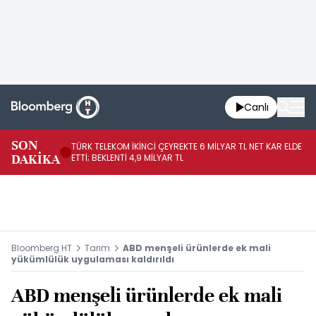
Canlı
SON
TÜRK TELEKOM İKİNCİ ÇEYREKTE 6 MİLYAR TL NET KAR ELDE
AB
DAKİKA
ETTİ; BEKLENTİ 4,9 MİLYAR TL
İR
Bloomberg HT
Tarım
ABD menşeli ürünlerde ek mali
yükümlülük uygulaması kaldırıldı
ABD menşeli ürünlerde ek mali