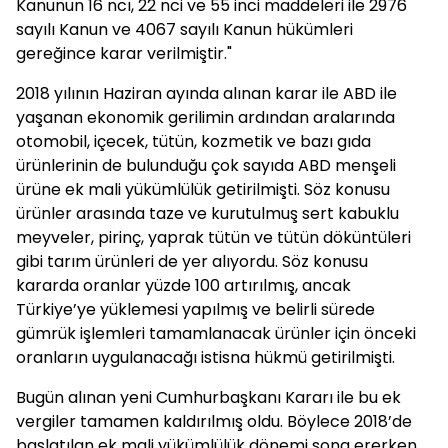
Kanunun 16 ncı, 22 nci ve 55 inci maddeleri ile 2976
sayılı Kanun ve 4067 sayılı Kanun hükümleri
gereğince karar verilmiştir."
2018 yılının Haziran ayında alınan karar ile ABD ile
yaşanan ekonomik gerilimin ardından aralarında
otomobil, içecek, tütün, kozmetik ve bazı gıda
ürünlerinin de bulunduğu çok sayıda ABD menşeli
ürüne ek mali yükümlülük getirilmişti. Söz konusu
ürünler arasında taze ve kurutulmuş sert kabuklu
meyveler, pirinç, yaprak tütün ve tütün döküntüleri
gibi tarım ürünleri de yer alıyordu.
Söz konusu
kararda oranlar yüzde 100 artırılmış, ancak
Türkiye’ye yüklemesi yapılmış ve belirli sürede
gümrük işlemleri tamamlanacak ürünler için önceki
oranların uygulanacağı istisna hükmü getirilmişti.
Bugün alınan yeni Cumhurbaşkanı Kararı ile bu ek
vergiler tamamen kaldırılmış oldu. Böylece 2018’de
başlatılan ek mali yükümlülük dönemi sona ererken,