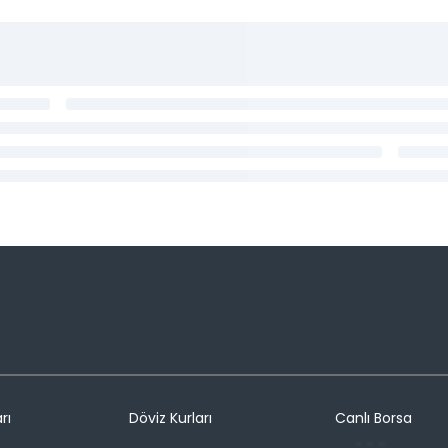
rı
Döviz Kurları
Canlı Borsa