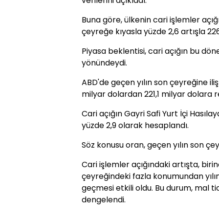
verilerini açıkladı.
Buna göre, ülkenin cari işlemler açığı
çeyreğe kıyasla yüzde 2,6 artışla 226
Piyasa beklentisi, cari açığın bu dö
yönündeydi.
ABD'de geçen yılın son çeyreğine ilişki
milyar dolardan 221,1 milyar dolara re
Cari açığın Gayri Safi Yurt İçi Hasıla
yüzde 2,9 olarak hesaplandı.
Söz konusu oran, geçen yılın son çey
Cari işlemler açığındaki artışta, biri
çeyreğindeki fazla konumundan yılı
geçmesi etkili oldu. Bu durum, mal t
dengelendi.