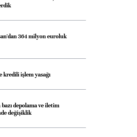
erdik
an'dan 364 milyon euroluk
Almanya, Commerzbank
Ba
konusunda Unicredit ile
me
görüşmelere hazırlanıyor
 kredili işlem yasağı
ngıçları
bazı depolama ve iletim
nde değişiklik