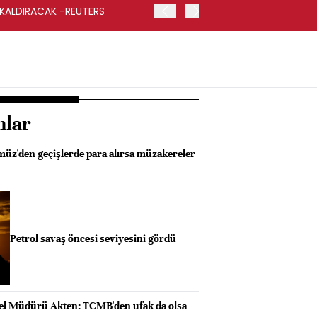
 KALDIRACAK -REUTERS
ABD DIŞİŞLERİ BAKANLIĞI
UYGULANACAK
nlar
üz'den geçişlerde para alırsa müzakereler
Petrol savaş öncesi seviyesini gördü
el Müdürü Akten: TCMB'den ufak da olsa