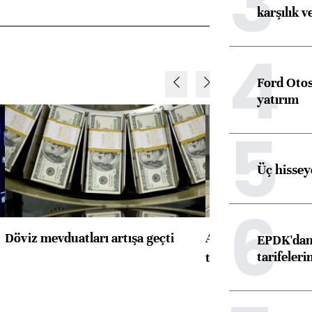
3
karşılık v
4
Ford Otos
yatırım
5
Üç hisseye
6
Döviz mevduatları artışa geçti
ABD'de konut başla
EPDK'dan 
tarifeleri
toparlandı