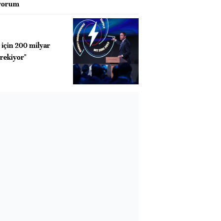
iyorum
için 200 milyar
erekiyor"