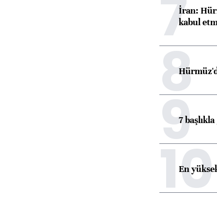
7
İran: Hür
kabul etm
8
Hürmüz'de
9
7 başlıkla
10
En yüksek