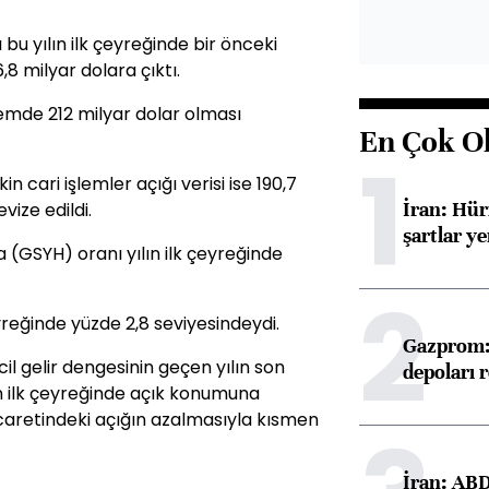
 bu yılın ilk çeyreğinde bir önceki
,8 milyar dolara çıktı.
nemde 212 milyar dolar olması
En Çok O
1
n cari işlemler açığı verisi ise 190,7
İran: Hü
vize edildi.
şartlar ye
ya (GSYH) oranı yılın ilk çeyreğinde
2
reğinde yüzde 2,8 seviyesindeydi.
Gazprom: 
ncil gelir dengesinin geçen yılın son
depoları 
n ilk çeyreğinde açık konumuna
icaretindeki açığın azalmasıyla kısmen
İran: ABD 