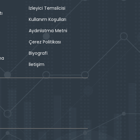
İzleyici Temsilcisi
tı
Kullanım Koşulları
Aydınlatma Metni
Çerez Politikası
Biyografi
ma
İletişim