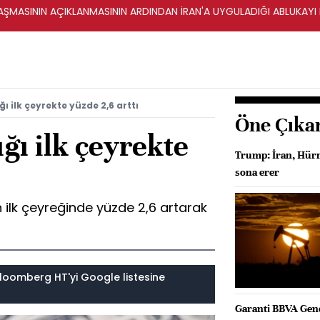
ŞMASININ AÇIKLANMASININ ARDINDAN İRAN'A UYGULADIĞI ABLUKAYI
ğı ilk çeyrekte yüzde 2,6 arttı
Öne Çıka
ığı ilk çeyrekte
Trump: İran, Hürm
sona erer
ın ilk çeyreğinde yüzde 2,6 artarak
loomberg HT'yi Google listesine
Garanti BBVA Gen