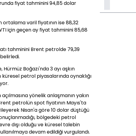
runda fiyat tahminini 94,85 dolar
ortalama varil fiyatının ise 88,32
WTI için geçen ay fiyat tahminini 85,68
iyatı tahminini Brent petrolde 79,39
belirledi.
e, Hürmüz Boğazı'nda 3 ayı aşkın
 küresel petrol piyasalarında oynaklığı
yor.
 açılmasına yönelik anlaşmanın yakın
 Brent petrolün spot fiyatının Mayıs'ta
ileyerek Nisan'a göre 10 dolar düştüğü
sonuçlanmadığı, bölgedeki petrol
vre dışı olduğu ve küresel talebin
kullanılmaya devam edildiği vurgulandı.