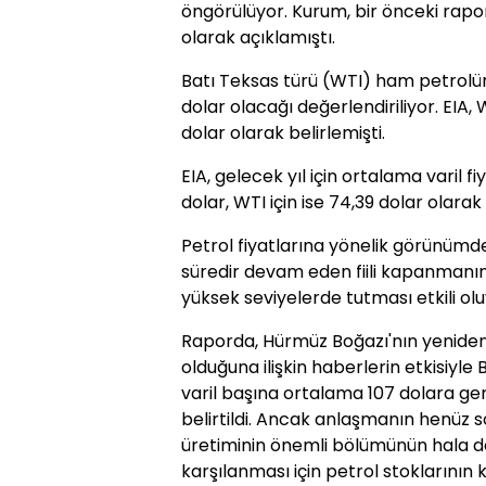
öngörülüyor. Kurum, bir önceki rapo
olarak açıklamıştı.
Batı Teksas türü (WTI) ham petrolün 
dolar olacağı değerlendiriliyor. EIA, 
dolar olarak belirlemişti.
EIA, gelecek yıl için ortalama varil f
dolar, WTI için ise 74,39 dolar olarak 
Petrol fiyatlarına yönelik görünümd
süredir devam eden fiili kapanmanın
yüksek seviyelerde tutması etkili olu
Raporda, Hürmüz Boğazı'nın yeniden
olduğuna ilişkin haberlerin etkisiyle
varil başına ortalama 107 dolara ger
belirtildi. Ancak anlaşmanın henüz 
üretiminin önemli bölümünün hala de
karşılanması için petrol stoklarının 