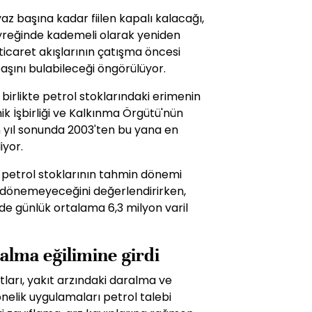
az başına kadar fiilen kapalı kalacağı,
çeyreğinde kademeli olarak yeniden
ticaret akışlarının çatışma öncesi
aşını bulabileceği öngörülüyor.
 birlikte petrol stoklarındaki erimenin
ik İşbirliği ve Kalkınma Örgütü'nün
n yıl sonunda 2003'ten bu yana en
iyor.
e petrol stoklarının tahmin dönemi
 dönemeyeceğini değerlendirirken,
inde günlük ortalama 6,3 milyon varil
ralma eğilimine girdi
tları, yakıt arzındaki daralma ve
elik uygulamaları petrol talebi