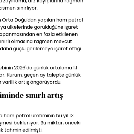
ki zayıflama, arz kayıplarına rağmen
ısmen sınırlıyor.
 Orta Doğu'dan yapılan ham petrol
sya ülkelerinde görüldüğüne işaret
kapanmasından en fazla etkilenen
 sınırlı olmasına rağmen mevcut
aha güçlü gerilemeye işaret ettiği
ebinin 2026'da günlük ortalama 1,1
yor. Kurum, geçen ay talepte günlük
on varillik artış öngörüyordu.
minde sınırlı artış
ham petrol üretiminin bu yıl 13
şmesi bekleniyor. Bu miktar, önceki
k tahmin edilmişti.