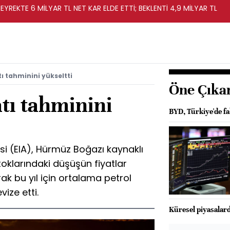
EYREKTE 6 MİLYAR TL NET KAR ELDE ETTİ; BEKLENTİ 4,9 MİLYAR TL
tı tahminini yükseltti
Öne Çıka
atı tahminini
BYD, Türkiye'de f
i (EIA), Hürmüz Boğazı kaynaklı
stoklarındaki düşüşün fiyatlar
rak bu yıl için ortalama petrol
vize etti.
Küresel piyasalard