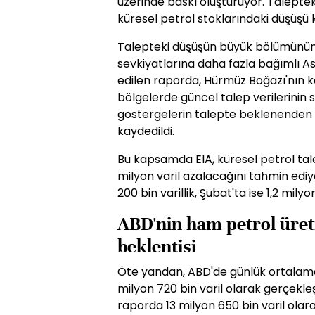
üzerinde baskı oluşturuyor. Talepte
küresel petrol stoklarındaki düşüşü k
Talepteki düşüşün büyük bölümünün
sevkiyatlarına daha fazla bağımlı A
edilen raporda, Hürmüz Boğazı'nın 
bölgelerde güncel talep verilerinin
göstergelerin talepte beklenenden d
kaydedildi.
Bu kapsamda EIA, küresel petrol tal
milyon varil azalacağını tahmin edi
200 bin varillik, Şubat'ta ise 1,2 mily
ABD'nin ham petrol üreti
beklentisi
Öte yandan, ABD'de günlük ortalama 
milyon 720 bin varil olarak gerçekle
raporda 13 milyon 650 bin varil olara