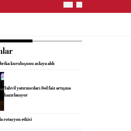
ABD HAZİNE BAKANLIĞI'NIN
nlar
abrika kuruluşunu askıya aldı
Tahvil yatırımcıları Fed faiz artışına
hazırlanıyor
a rotasyon etkisi