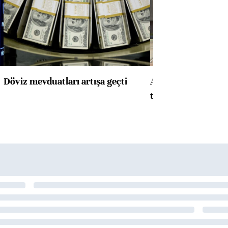
Döviz mevduatları artışa geçti
ABD'de konut başla
toparlandı