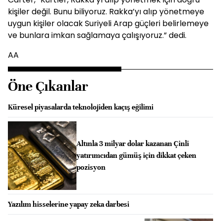
kişiler değil. Bunu biliyoruz. Rakka’yı alıp yönetmeye
uygun kişiler olacak Suriyeli Arap güçleri belirlemeye
ve bunlara imkan sağlamaya çalışıyoruz.” dedi.
AA
Öne Çıkanlar
Küresel piyasalarda teknolojiden kaçış eğilimi
Altınla 3 milyar dolar kazanan Çinli
yatırımcıdan gümüş için dikkat çeken
pozisyon
Yazılım hisselerine yapay zeka darbesi