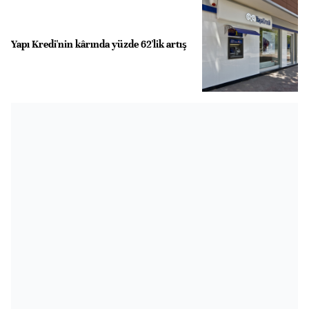
Yapı Kredi'nin kârında yüzde 62'lik artış