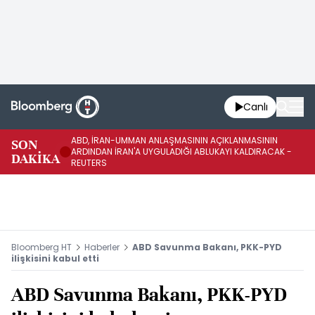
Canlı
ABD, İRAN-UMMAN ANLAŞMASININ AÇIKLANMASININ
AB
SON
ARDINDAN İRAN'A UYGULADIĞI ABLUKAYI KALDIRACAK -
GE
DAKİKA
REUTERS
UY
Bloomberg HT
Haberler
ABD Savunma Bakanı, PKK-PYD
ilişkisini kabul etti
ABD Savunma Bakanı, PKK-PYD