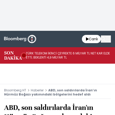
Canlı
SON
TÜRK TELEKOM İKİNCİ ÇEYREKTE 6 MİLYAR TL NET KAR ELDE
AB
DAKİKA
ETTİ; BEKLENTİ 4,9 MİLYAR TL
İR
Bloomberg HT
Haberler
ABD, son saldırılarda İran’ın
Hürmüz Boğazı yakınındaki bölgelerini hedef aldı
ABD, son saldırılarda İran'ın