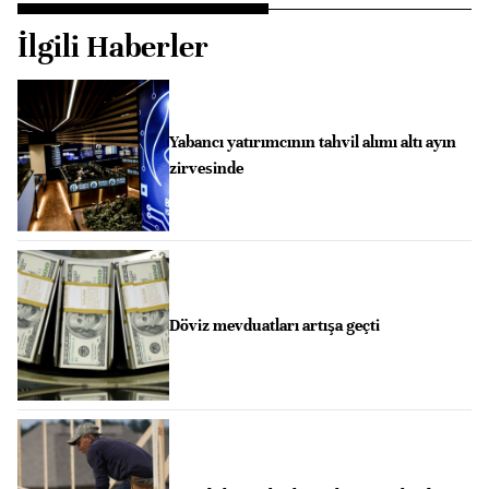
İlgili Haberler
Yabancı yatırımcının tahvil alımı altı ayın
zirvesinde
Döviz mevduatları artışa geçti