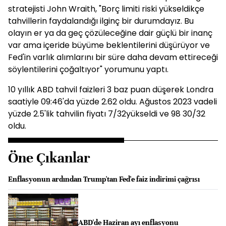
stratejisti John Wraith, "Borç limiti riski yükseldikçe
tahvillerin faydalandığı ilginç bir durumdayız. Bu
olayın er ya da geç çözüleceğine dair güçlü bir inanç
var ama içeride büyüme beklentilerini düşürüyor ve
Fed'in varlık alımlarını bir süre daha devam ettireceği
söylentilerini çoğaltıyor" yorumunu yaptı.
10 yıllık ABD tahvil faizleri 3 baz puan düşerek Londra
saatiyle 09:46'da yüzde 2.62 oldu. Ağustos 2023 vadeli
yüzde 2.5'lik tahvilin fiyatı 7/32yükseldi ve 98 30/32
oldu.
Öne Çıkanlar
Enflasyonun ardından Trump'tan Fed'e faiz indirimi çağrısı
ABD'de Haziran ayı enflasyonu