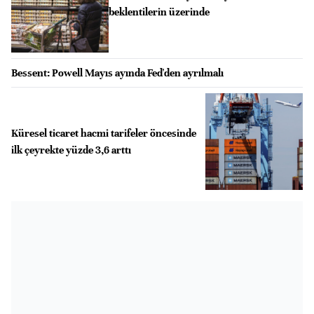
beklentilerin üzerinde
Bessent: Powell Mayıs ayında Fed'den ayrılmalı
Küresel ticaret hacmi tarifeler öncesinde
ilk çeyrekte yüzde 3,6 arttı