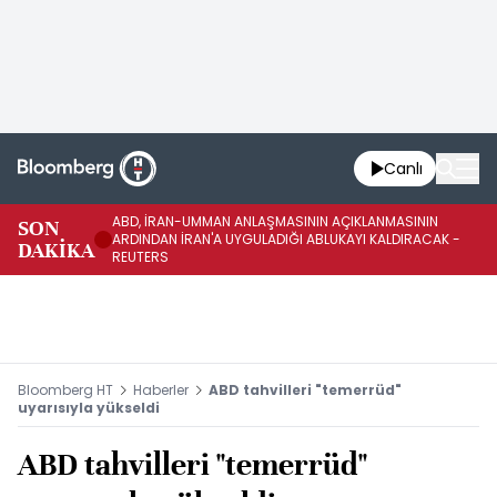
Canlı
ABD, İRAN-UMMAN ANLAŞMASININ AÇIKLANMASININ
AB
SON
ARDINDAN İRAN'A UYGULADIĞI ABLUKAYI KALDIRACAK -
GE
DAKİKA
REUTERS
UY
Bloomberg HT
Haberler
ABD tahvilleri "temerrüd"
uyarısıyla yükseldi
ABD tahvilleri "temerrüd"