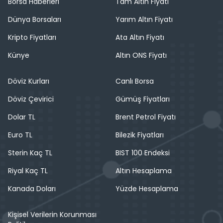
Borsa Haberleri
Tam Altın Fiyatı
Dünya Borsaları
Yarım Altın Fiyatı
Kripto Fiyatları
Ata Altın Fiyatı
Künye
Altın ONS Fiyatı
Döviz Kurları
Canlı Borsa
Döviz Çevirici
Gümüş Fiyatları
Dolar TL
Brent Petrol Fiyatı
Euro TL
Bilezik Fiyatları
Sterin Kaç TL
BIST 100 Endeksi
Riyal Kaç TL
Altın Hesaplama
Kanada Doları
Yüzde Hesaplama
Kişisel Verilerin Korunması