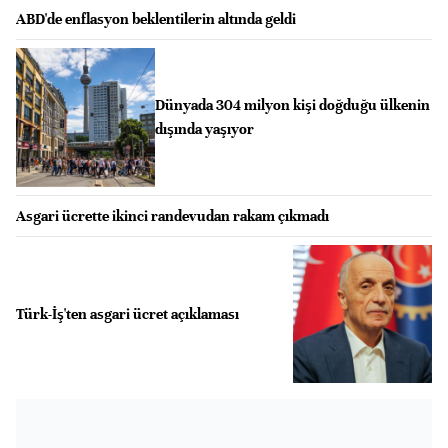
ABD'de enflasyon beklentilerin altında geldi
Dünyada 304 milyon kişi doğduğu ülkenin
dışında yaşıyor
Asgari ücrette ikinci randevudan rakam çıkmadı
Türk-İş'ten asgari ücret açıklaması