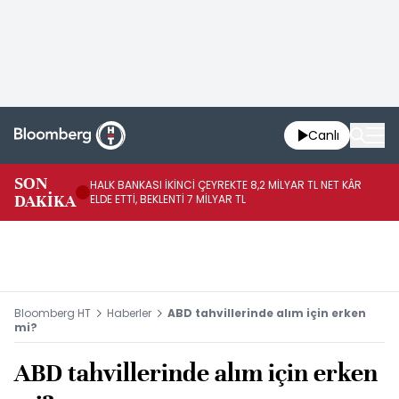
Canlı
SON
HALK BANKASI İKİNCİ ÇEYREKTE 8,2 MİLYAR TL NET KÂR
İŞ
DAKİKA
ELDE ETTİ, BEKLENTİ 7 MİLYAR TL
MÜ
Bloomberg HT
Haberler
ABD tahvillerinde alım için erken
mi?
ABD tahvillerinde alım için erken