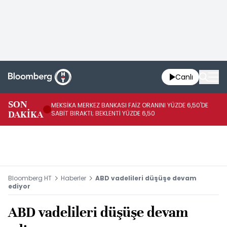
Canlı
SON
MEKSİKA MERKEZ BANKASI FAİZ ORANINI YÜZDE 6,50'DE
OY
DAKİKA
SABİT BIRAKTI; BEKLENTİ YÜZDE 6,50
AÇ
Bloomberg HT
Haberler
ABD vadelileri düşüşe devam
ediyor
ABD vadelileri düşüşe devam