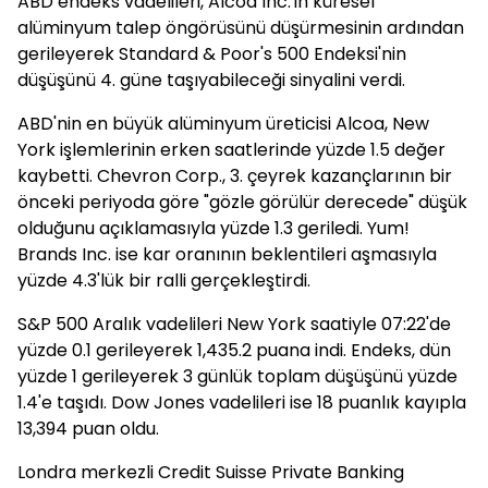
ABD endeks vadelileri, Alcoa Inc.'in küresel
alüminyum talep öngörüsünü düşürmesinin ardından
gerileyerek Standard & Poor's 500 Endeksi'nin
düşüşünü 4. güne taşıyabileceği sinyalini verdi.
ABD'nin en büyük alüminyum üreticisi Alcoa, New
York işlemlerinin erken saatlerinde yüzde 1.5 değer
kaybetti. Chevron Corp., 3. çeyrek kazançlarının bir
önceki periyoda göre "gözle görülür derecede" düşük
olduğunu açıklamasıyla yüzde 1.3 geriledi. Yum!
Brands Inc. ise kar oranının beklentileri aşmasıyla
yüzde 4.3'lük bir ralli gerçekleştirdi.
S&P 500 Aralık vadelileri New York saatiyle 07:22'de
yüzde 0.1 gerileyerek 1,435.2 puana indi. Endeks, dün
yüzde 1 gerileyerek 3 günlük toplam düşüşünü yüzde
1.4'e taşıdı. Dow Jones vadelileri ise 18 puanlık kayıpla
13,394 puan oldu.
Londra merkezli Credit Suisse Private Banking