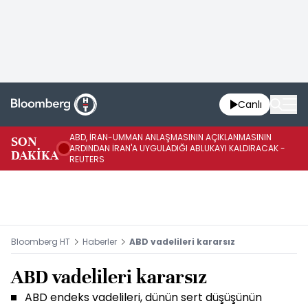
Canlı
ABD, İRAN-UMMAN ANLAŞMASININ AÇIKLANMASININ
AB
SON
ARDINDAN İRAN'A UYGULADIĞI ABLUKAYI KALDIRACAK -
GE
DAKİKA
REUTERS
UY
Bloomberg HT
Haberler
ABD vadelileri kararsız
ABD vadelileri kararsız
ABD endeks vadelileri, dünün sert düşüşünün