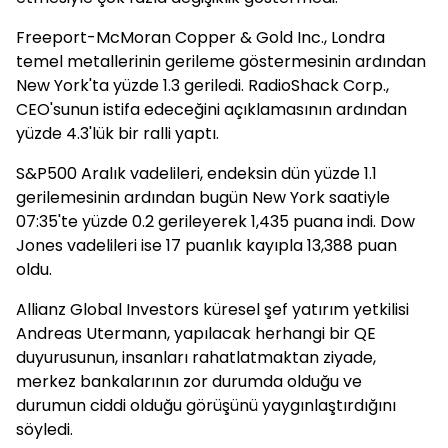
Freeport-McMoran Copper & Gold Inc., Londra
temel metallerinin gerileme göstermesinin ardından
New York'ta yüzde 1.3 geriledi. RadioShack Corp.,
CEO'sunun istifa edeceğini açıklamasının ardından
yüzde 4.3'lük bir ralli yaptı.
S&P500 Aralık vadelileri, endeksin dün yüzde 1.1
gerilemesinin ardından bugün New York saatiyle
07:35'te yüzde 0.2 gerileyerek 1,435 puana indi. Dow
Jones vadelileri ise 17 puanlık kayıpla 13,388 puan
oldu.
Allianz Global Investors küresel şef yatırım yetkilisi
Andreas Utermann, yapılacak herhangi bir QE
duyurusunun, insanları rahatlatmaktan ziyade,
merkez bankalarının zor durumda olduğu ve
durumun ciddi olduğu görüşünü yaygınlaştırdığını
söyledi.