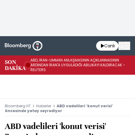
Canlı
ABD, İRAN-UMMAN ANLAŞMASININ AÇIKLANMASININ
AB
SON
ARDINDAN İRAN'A UYGULADIĞI ABLUKAYI KALDIRACAK -
GE
DAKİKA
REUTERS
UY
Bloomberg HT
Haberler
ABD vadelileri ‘konut verisi’
öncesinde yatay seyrediyor
ABD vadelileri 'konut verisi'