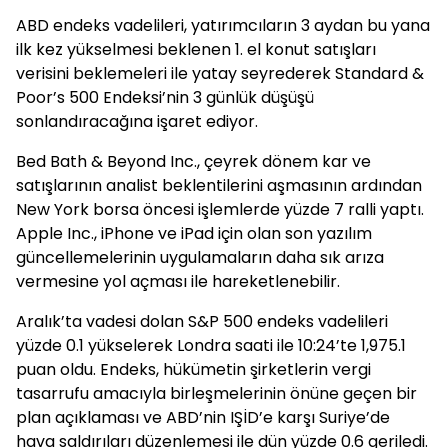
ABD endeks vadelileri, yatırımcıların 3 aydan bu yana
ilk kez yükselmesi beklenen 1. el konut satışları
verisini beklemeleri ile yatay seyrederek Standard &
Poor’s 500 Endeksi’nin 3 günlük düşüşü
sonlandıracağına işaret ediyor.
Bed Bath & Beyond Inc., çeyrek dönem kar ve
satışlarının analist beklentilerini aşmasının ardından
New York borsa öncesi işlemlerde yüzde 7 ralli yaptı.
Apple Inc., iPhone ve iPad için olan son yazılım
güncellemelerinin uygulamaların daha sık arıza
vermesine yol açması ile hareketlenebilir.
Aralık’ta vadesi dolan S&P 500 endeks vadelileri
yüzde 0.1 yükselerek Londra saati ile 10:24’te 1,975.1
puan oldu. Endeks, hükümetin şirketlerin vergi
tasarrufu amacıyla birleşmelerinin önüne geçen bir
plan açıklaması ve ABD’nin IŞİD’e karşı Suriye’de
hava saldırıları düzenlemesi ile dün yüzde 0.6 geriledi.